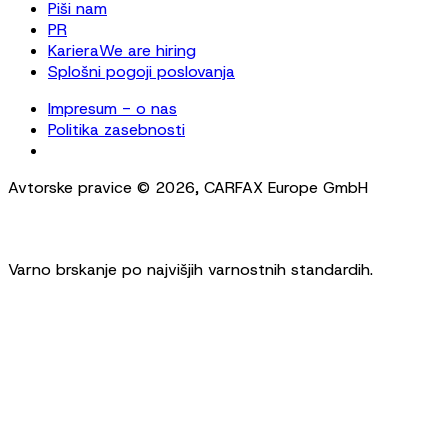
Piši nam
PR
Kariera
We are hiring
Splošni pogoji poslovanja
Impresum - o nas
Politika zasebnosti
Cookie Settings
Avtorske pravice ©
2026
,
CARFAX Europe GmbH
Varno brskanje po najvišjih varnostnih standardih.