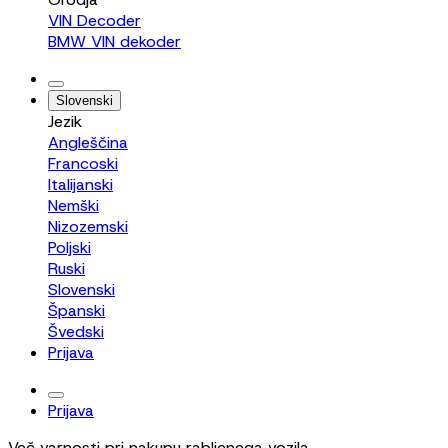
VIN Decoder
BMW VIN dekoder
Slovenski
Jezik
Angleščina
Francoski
Italijanski
Nemški
Nizozemski
Poljski
Ruski
Slovenski
Španski
Švedski
Prijava
Prijava
Več varnosti pri nakupu rabljenega vozila