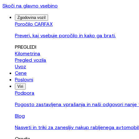
Skoči na glavno vsebino
Zgodovina vozil
Poročilo CARFAX
Preveri, kaj vsebuje poročilo in kako ga brati.
PREGLEDI
Kilometrina
Pregled vozila
Uvoz
Cene
Poslovni
Viri
Podpora
Pogosto zastavljena vprašanja in naši odgovori nanje
Blog
Nasveti in triki za zanesljiv nakup rabljenega avtomobil
Orodja