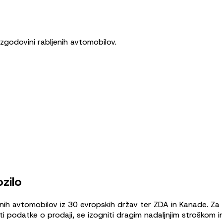
 zgodovini rabljenih avtomobilov.
zilo
enih avtomobilov iz 30 evropskih držav ter ZDA in Kanade. Z
i podatke o prodaji, se izogniti dragim nadaljnjim stroškom i