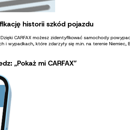
kację historii szkód pojazdu
. Dzięki CARFAX możesz zidentyfikować samochody powypadko
i wypadkach, które zdarzyły się m.in. na terenie Niemiec, Bel
edz: „Pokaż mi CARFAX”