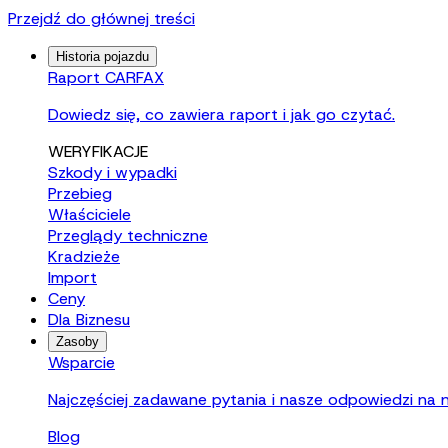
Przejdź do głównej treści
Historia pojazdu
Raport CARFAX
Dowiedz się, co zawiera raport i jak go czytać.
WERYFIKACJE
Szkody i wypadki
Przebieg
Właściciele
Przeglądy techniczne
Kradzieże
Import
Ceny
Dla Biznesu
Zasoby
Wsparcie
Najczęściej zadawane pytania i nasze odpowiedzi na n
Blog