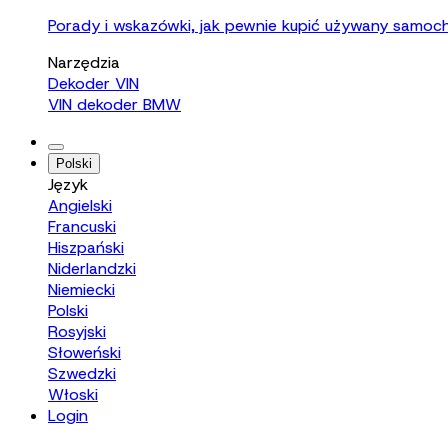
Porady i wskazówki, jak pewnie kupić używany samoc
Narzędzia
Dekoder VIN
VIN dekoder BMW
Polski
Język
Angielski
Francuski
Hiszpański
Niderlandzki
Niemiecki
Polski
Rosyjski
Słoweński
Szwedzki
Włoski
Login