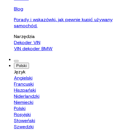
Blog
Porady i wskazówki, jak pewnie kupić używany
samochód.
Narzędzia
Dekoder VIN
VIN dekoder BMW
Polski
Język
Angielski
Francuski
Hiszpański
Niderlandzki
Niemiecki
Polski
Rosyjski
Słoweński
Szwedzki