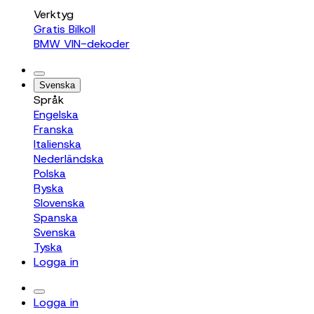
Verktyg
Gratis Bilkoll
BMW VIN-dekoder
Svenska
Språk
Engelska
Franska
Italienska
Nederländska
Polska
Ryska
Slovenska
Spanska
Svenska
Tyska
Logga in
Logga in