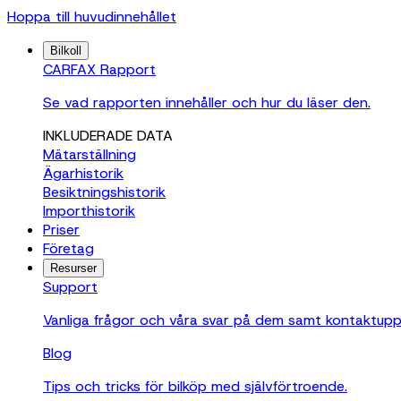
Hoppa till huvudinnehållet
Bilkoll
CARFAX Rapport
Se vad rapporten innehåller och hur du läser den.
INKLUDERADE DATA
Mätarställning
Ägarhistorik
Besiktningshistorik
Importhistorik
Priser
Företag
Resurser
Support
Vanliga frågor och våra svar på dem samt kontaktuppgif
Blog
Tips och tricks för bilköp med självförtroende.