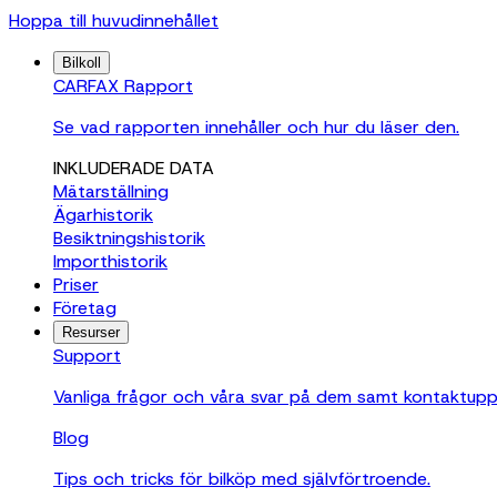
Hoppa till huvudinnehållet
Bilkoll
CARFAX Rapport
Se vad rapporten innehåller och hur du läser den.
INKLUDERADE DATA
Mätarställning
Ägarhistorik
Besiktningshistorik
Importhistorik
Priser
Företag
Resurser
Support
Vanliga frågor och våra svar på dem samt kontaktuppgif
Blog
Tips och tricks för bilköp med självförtroende.