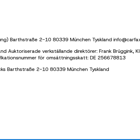
ung) Barthstraße 2-10 80339 München Tyskland info@carfa
d Auktoriserade verkställande direktörer: Frank Brüggink, 
fikationsnummer för omsättningsskatt: DE 256678813
cks
Barthstraße 2-10 80339 München Tyskland