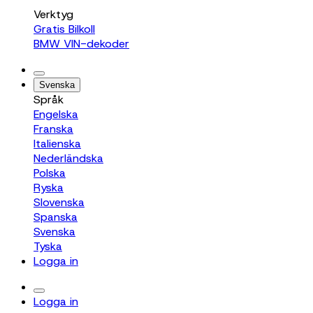
Verktyg
Gratis Bilkoll
BMW VIN-dekoder
Svenska
Språk
Engelska
Franska
Italienska
Nederländska
Polska
Ryska
Slovenska
Spanska
Svenska
Tyska
Logga in
Logga in