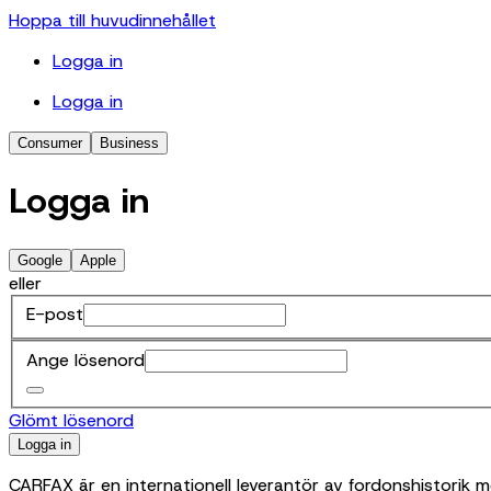
Hoppa till huvudinnehållet
Logga in
Logga in
Consumer
Business
Logga in
Google
Apple
eller
E-post
Ange lösenord
Glömt lösenord
Logga in
CARFAX är en internationell leverantör av fordonshistorik