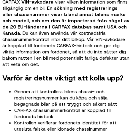
CARFAX
VIN-avkodare
visar vilken information som finns
tillgänglig om en bil.
En sökning med registrerings-
eller chassinummer visar bland annat bilens märke
och modell, och om den är importerad från något av
de 20 EU-länderna i CARFAX databas samt USA och
Kanada
. Du kan även använda vår kostnadsfria
chassinummerkontroll inför ditt bilköp. Vår VIN-avkodare
är kopplad till fordonets CARFAX-historik och ger dig
viktig information om fordonet, så att du inte sätter dig
bakom ratten i en bil med potentiellt farliga defekter utan
att veta om det.
Varför är detta viktigt att kolla upp?
Genom att kontrollera bilens chassi- och
registreringsnummer kan du köpa och sälja
begagnade bilar på ett tryggt och säkert sätt
CARFAX chassinummerkontroll är kopplad till
fordonets historik
Kontrollen verifierar fordonets identitet för att
utesluta falska eller klonade chassinummer