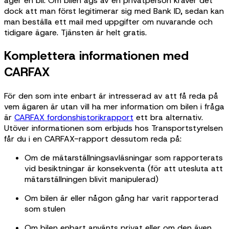
äger en bil. Om bilen ägs av en privatperson kräver det
dock att man först legitimerar sig med Bank ID, sedan kan
man beställa ett mail med uppgifter om nuvarande och
tidigare ägare. Tjänsten är helt gratis.
Komplettera informationen med
CARFAX
För den som inte enbart är intresserad av att få reda på
vem ägaren är utan vill ha mer information om bilen i fråga
är
CARFAX fordonshistorikrapport
ett bra alternativ.
Utöver informationen som erbjuds hos Transportstyrelsen
får du i en CARFAX-rapport dessutom reda på:
Om de mätarställningsavläsningar som rapporterats
vid besiktningar är konsekventa (för att utesluta att
mätarställningen blivit manipulerad)
Om bilen är eller någon gång har varit rapporterad
som stulen
Om bilen enbart använts privat eller om den även