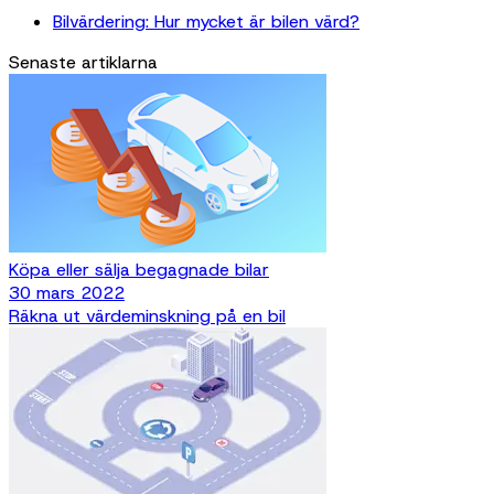
Bilvärdering: Hur mycket är bilen värd?
Senaste artiklarna
Köpa eller sälja begagnade bilar
30 mars 2022
Räkna ut värdeminskning på en bil