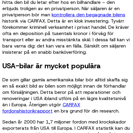
hitta den bil du letar efter hos en bilhandlare – den
erbjuds troligen av en privatperson. När säljaren är en
privatperson bör man
kontrollera den begagnade bilens
historik via CARFAX. Detta är en klok investering. Tyvärr
förekommer kriminell verksamhet i privat handel. De kräver
ofta en deposition på tusentals kronor i förväg för
transport eller av andra misstänkta skäl. I dessa fall kan vi
bara varna dig: det kan vara en fälla. Särskilt om säljaren
insisterar på en snabb banköverföring.
USA-bilar är mycket populära
De som gillar gamla amerikanska bilar bör alltid skaffa sig
en så exakt bild av bilen som möjligt innan de förhandlar
om försäljningen. Detta beror på att reparationer och
renoveringar i USA ibland utförs på en lägre kvalitetsnivå
än i Europa. Återigen utgör
CARFAX
fordonshistorikrapport
en bra grund för din research.
Sedan år 2000 har 1,7 miljoner fordon med krockskador
exporterats från USA till Europa. I CARFAX statistik kan du