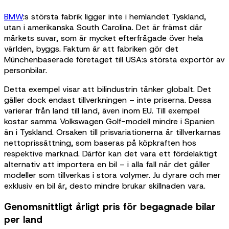
BMW
:s största fabrik ligger inte i hemlandet Tyskland,
utan i amerikanska South Carolina. Det är främst där
märkets suvar, som är mycket efterfrågade över hela
världen, byggs. Faktum är att fabriken gör det
Münchenbaserade företaget till USA:s största exportör av
personbilar.
Detta exempel visar att bilindustrin tänker globalt. Det
gäller dock endast tillverkningen – inte priserna. Dessa
varierar från land till land, även inom EU. Till exempel
kostar samma Volkswagen Golf-modell mindre i Spanien
än i Tyskland. Orsaken till prisvariationerna är tillverkarnas
nettoprissättning, som baseras på köpkraften hos
respektive marknad. Därför kan det vara ett fördelaktigt
alternativ att importera en bil – i alla fall när det gäller
modeller som tillverkas i stora volymer. Ju dyrare och mer
exklusiv en bil är, desto mindre brukar skillnaden vara.
Genomsnittligt årligt pris för begagnade bilar
per land