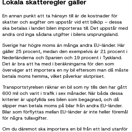
Lokala skatteregler gäller
En annan punkt att ta hänsyn till är de kostnader för
skatter och avgifter om uppstår vid ett bilköp – dessa
ska betalas i landet bilen importeras till. Det uppstår med
andra ord inga sådana utgifter i bilens ursprungsland.
Sverige har högre moms än många andra EU-länder. Här
gäller 25 procent, medan den exempelvis är 21 procent i
Nederländerna och Spanien och 19 procent i Tyskland.
Det är bra att ha med i beräkningarna för den som
överväger att importera en ny bil eftersom man då måste
betala moms hemma, vilket påverkar slutpriset.
Transportstyrelsen räknar en bil som ny tills den har gått
600 mil och varit i trafik i sex månader. När båda dessa
kriterier är uppfyllda ses bilen som begagnad, och då
slipper man betala moms på bilar från andra EU-länder.
Bilar som förflyttas mellan EU-länder är inte heller föremål
för några tullavgifter.
Om du däremot ska importera en bil från ett land utanför