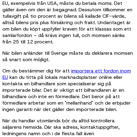
EU, exempelvis från USA, måste du betala moms. Det
gäller även om den är begagnad. Dessutom tillkommer en
tullavgift på tio procent av bilens så kallade CIF-värde,
alltså bilens pris plus försäkring och frakt. Undantaget är
om bilen du köpt uppfyller kraven för att klassas som ett
samlarfordon – då krävs ingen tull, och momsen sänks
från 25 till 12 procent.
När bilen anländer till Sverige måste du deklarera momsen
så snart som möjligt.
Om du bestämmer dig för att
importera ett fordon inom
EU
kan du titta på lokala marknadsplatser online eller
kontakta en bilhandlare som specialiserar sig på
importerade bilar. Det är viktigt att bilhandlaren är en
bilhandlare och inte en förmedlare. Det beror på att
förmedlare arbetar som en "mellanhand" och de erbjuder
ingen garanti när det gäller den importerade bilen.
När du handlar utomlands bör du alltid kontrollera
säljarens hemsida. Där ska adress, kontaktuppgifter,
ledningens namn och i de flesta fall även