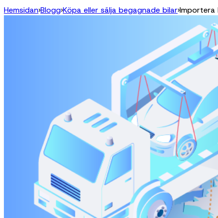
Hemsidan
›
Blogg
›
Köpa eller sälja begagnade bilar
›
Importera 