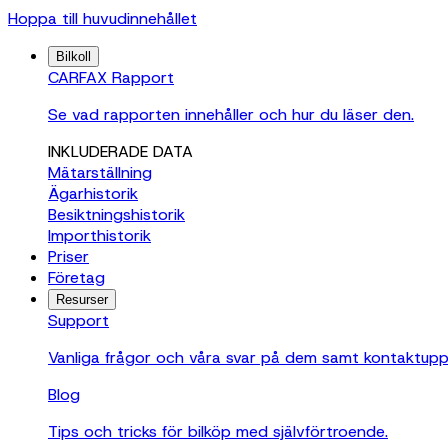
Hoppa till huvudinnehållet
Bilkoll
CARFAX Rapport
Se vad rapporten innehåller och hur du läser den.
INKLUDERADE DATA
Mätarställning
Ägarhistorik
Besiktningshistorik
Importhistorik
Priser
Företag
Resurser
Support
Vanliga frågor och våra svar på dem samt kontaktuppgif
Blog
Tips och tricks för bilköp med självförtroende.