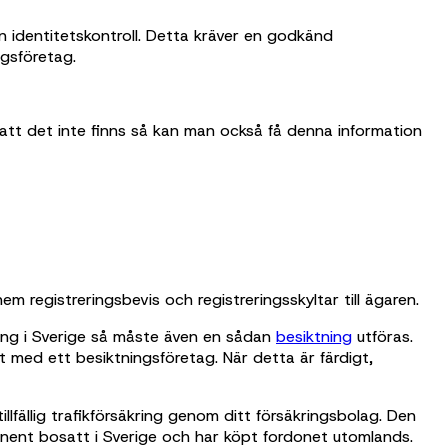
en identitetskontroll. Detta kräver en godkänd
ngsföretag.
l att det inte finns så kan man också få denna information
em registreringsbevis och registreringsskyltar till ägaren.
tning i Sverige så måste även en sådan
besiktning
utföras.
kt med ett besiktningsföretag. När detta är färdigt,
lfällig trafikförsäkring genom ditt försäkringsbolag. Den
rmanent bosatt i Sverige och har köpt fordonet utomlands.