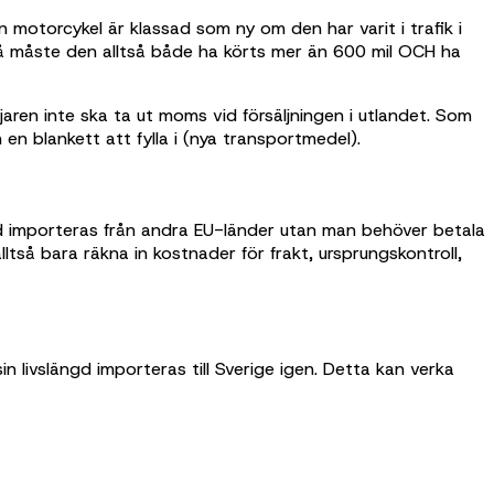
 motorcykel är klassad som ny om den har varit i trafik i
å måste den alltså både ha körts mer än 600 mil OCH ha
ren inte ska ta ut moms vid försäljningen i utlandet. Som
en blankett att fylla i (nya transportmedel).
d importeras från andra EU-länder utan man behöver betala
lltså bara räkna in kostnader för frakt, ursprungskontroll,
n livslängd importeras till Sverige igen. Detta kan verka