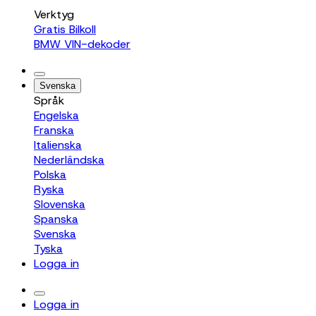
Verktyg
Gratis Bilkoll
BMW VIN-dekoder
Svenska
Språk
Engelska
Franska
Italienska
Nederländska
Polska
Ryska
Slovenska
Spanska
Svenska
Tyska
Logga in
Logga in