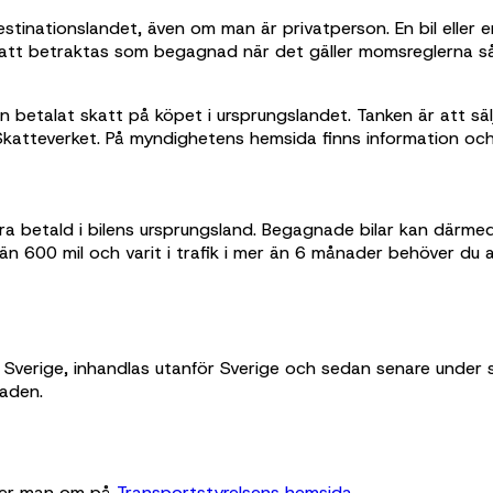
inationslandet, även om man är privatperson. En bil eller en
r att betraktas som begagnad när det gäller momsreglerna s
etalat skatt på köpet i ursprungslandet. Tanken är att sälja
 Skatteverket. På myndighetens hemsida finns information och 
 betald i bilens ursprungsland. Begagnade bilar kan därme
 än 600 mil och varit i trafik i mer än 6 månader behöver du a
i Sverige, inhandlas utanför Sverige och sedan senare under si
naden.
öker man om på
Transportstyrelsens hemsida
.