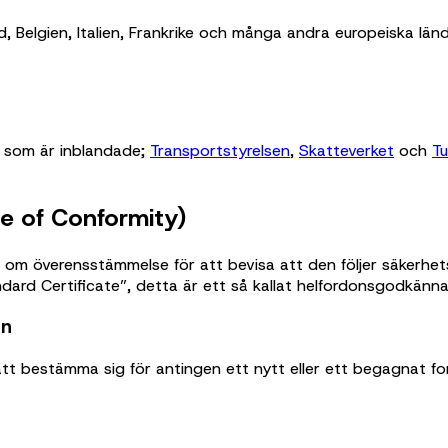
, Belgien, Italien, Frankrike och många andra europeiska l
r som är inblandade;
Transportstyrelsen
,
Skatteverket
och
Tu
e of Conformity)
yg om överensstämmelse för att bevisa att den följer säkerhe
tandard Certificate”, detta är ett så kallat helfordonsgodkänn
on
 att bestämma sig för antingen ett nytt eller ett begagnat f