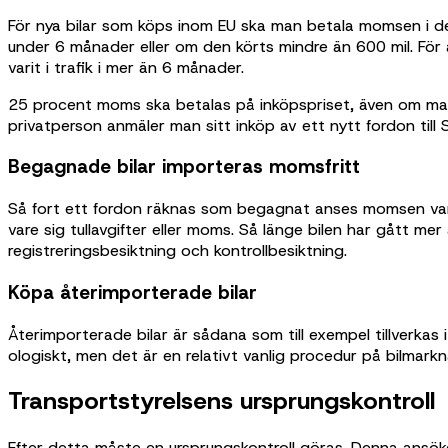
För nya bilar som köps inom EU ska man betala momsen i dest
under 6 månader eller om den körts mindre än 600 mil. Fö
varit i trafik i mer än 6 månader.
25 procent moms ska betalas på inköpspriset, även om man b
privatperson anmäler man sitt inköp av ett nytt fordon till
Begagnade bilar importeras momsfritt
Så fort ett fordon räknas som begagnat anses momsen vara
vare sig tullavgifter eller moms. Så länge bilen har gått mer
registreringsbesiktning och kontrollbesiktning.
Köpa återimporterade bilar
Återimporterade bilar är sådana som till exempel tillverkas 
ologiskt, men det är en relativt vanlig procedur på bilmark
Transportstyrelsens ursprungskontroll
Efter detta måste en ursprungskontroll göras. Denna ans