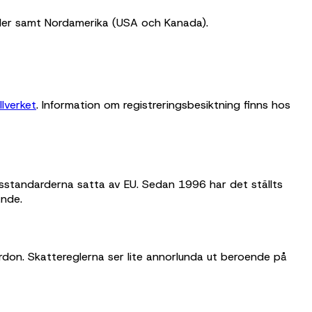
änder samt Nordamerika (USA och Kanada).
llverket
. Information om registreringsbesiktning finns hos
tsstandarderna satta av EU. Sedan 1996 har det ställts
ande.
ordon. Skattereglerna ser lite annorlunda ut beroende på