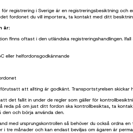
för registrering i Sverige är en registreringsbesiktning och 
t det fordonet du vill importera, ta kontakt med ditt besiktni
 är:
n finns oftast i den utländska registreringshandlingen. Ifal
CoC eller helfordonsgodkännande
fordonet
förutsatt att allting är godkänt. Transportstyrelsen skickar h
tt det fallit in under de regler som gäller för kontrollbesik
 få reda på om just ditt fordon ska kontrollbesiktas, ta konta
 på den och börja använda den.
band med ursprungskontrollen så behöver du också ordna en til
 gäller i tre månader och kan endast beviljas om ägaren är pe