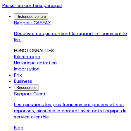
Passer au contenu principal
Historique voiture
Rapport CARFAX
Découvre ce que contient le rapport et comment le
lire.
FONCTIONNALITÉS
Kilométrage
Historique entretien
Importation
Prix
Business
Ressources
Support Client
Les questions les plus fréquemment posées et nos
réponses, ainsi que le contact avec notre équipe du
service clientèle.
Blog