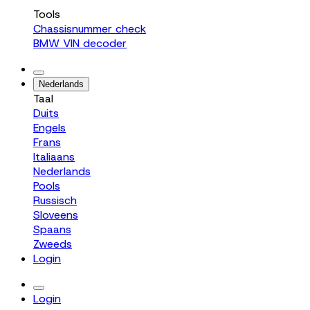
Tools
Chassisnummer check
BMW VIN decoder
Nederlands
Taal
Duits
Engels
Frans
Italiaans
Nederlands
Pools
Russisch
Sloveens
Spaans
Zweeds
Login
Login