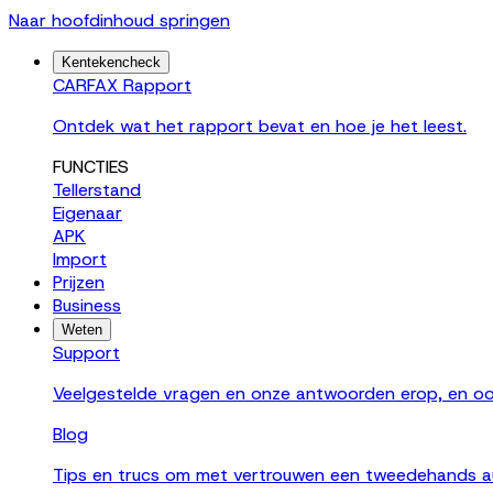
Naar hoofdinhoud springen
Kentekencheck
CARFAX Rapport
Ontdek wat het rapport bevat en hoe je het leest.
FUNCTIES
Tellerstand
Eigenaar
APK
Import
Prijzen
Business
Weten
Support
Veelgestelde vragen en onze antwoorden erop, en oo
Blog
Tips en trucs om met vertrouwen een tweedehands a