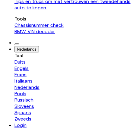
Tips en trucs om met vertrouwen een tweedehands
auto te kopen.
Tools
Chassisnummer check
BMW VIN decoder
Nederlands
Taal
Duits
Engels
Frans
Italiaans
Nederlands
Pools
Russisch
Sloveens
Spaans
Zweeds
Login