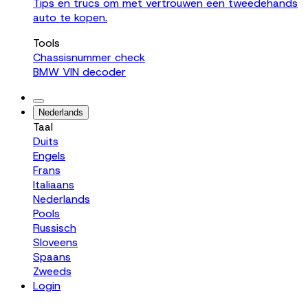
Tips en trucs om met vertrouwen een tweedehands
auto te kopen.
Tools
Chassisnummer check
BMW VIN decoder
Nederlands
Taal
Duits
Engels
Frans
Italiaans
Nederlands
Pools
Russisch
Sloveens
Spaans
Zweeds
Login