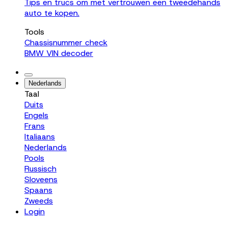
Tips en trucs om met vertrouwen een tweedehands
auto te kopen.
Tools
Chassisnummer check
BMW VIN decoder
Nederlands
Taal
Duits
Engels
Frans
Italiaans
Nederlands
Pools
Russisch
Sloveens
Spaans
Zweeds
Login