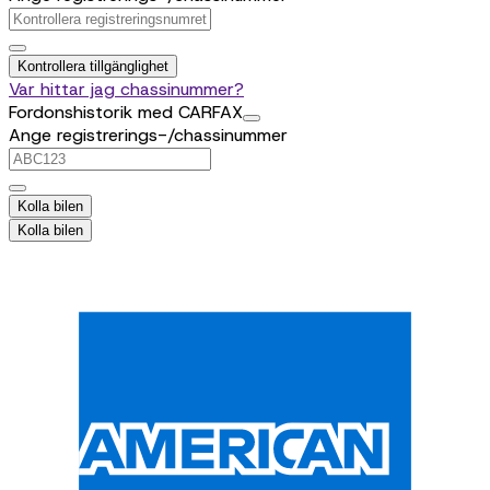
Kontrollera tillgänglighet
Var hittar jag chassinummer?
Fordonshistorik med CARFAX
Ange registrerings-/chassinummer
Kolla bilen
Kolla bilen