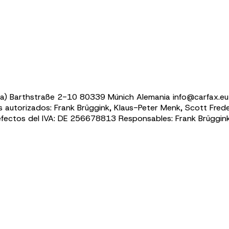
a) Barthstraße 2-10 80339 Múnich Alemania info@carfax.eu 
 autorizados: Frank Brüggink, Klaus-Peter Menk,
Scott Frede
 efectos del IVA: DE 256678813 Responsables: Frank Brüggin