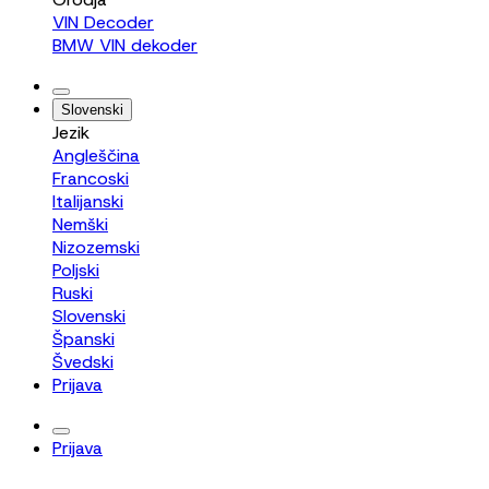
VIN Decoder
BMW VIN dekoder
Slovenski
Jezik
Angleščina
Francoski
Italijanski
Nemški
Nizozemski
Poljski
Ruski
Slovenski
Španski
Švedski
Prijava
Prijava