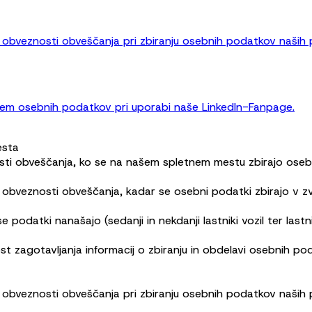
obveznosti obveščanja pri zbiranju osebnih podatkov naših po
njem osebnih podatkov pri uporabi naše LinkedIn-Fanpage.
esta
osti obveščanja, ko se na našem spletnem mestu zbirajo oseb
 obveznosti obveščanja, kadar se osebni podatki zbirajo v z
odatki nanašajo (sedanji in nekdanji lastniki vozil ter lastni
t zagotavljanja informacij o zbiranju in obdelavi osebnih po
obveznosti obveščanja pri zbiranju osebnih podatkov naših po