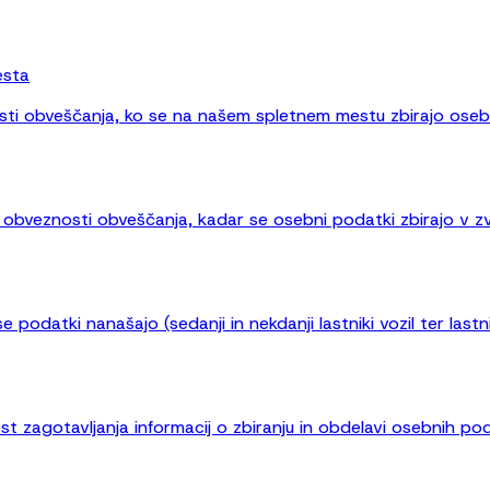
esta
osti obveščanja, ko se na našem spletnem mestu zbirajo oseb
 obveznosti obveščanja, kadar se osebni podatki zbirajo v z
odatki nanašajo (sedanji in nekdanji lastniki vozil ter lastni
t zagotavljanja informacij o zbiranju in obdelavi osebnih po