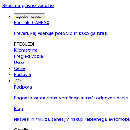
Skoči na glavno vsebino
Zgodovina vozil
Poročilo CARFAX
Preveri, kaj vsebuje poročilo in kako ga brati.
PREGLEDI
Kilometrina
Pregled vozila
Uvoz
Cene
Poslovni
Viri
Podpora
Pogosto zastavljena vprašanja in naši odgovori nanje
Blog
Nasveti in triki za zanesljiv nakup rabljenega avtomobil
Orodja