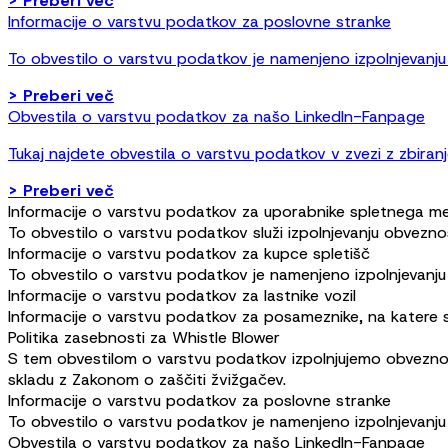
>
Preberi več
Informacije o varstvu podatkov za poslovne stranke
To obvestilo o varstvu podatkov je namenjeno izpolnjevanju 
>
Preberi več
Obvestila o varstvu podatkov za našo LinkedIn-Fanpage
Tukaj najdete obvestila o varstvu podatkov v zvezi z zbira
>
Preberi več
Informacije o varstvu podatkov za uporabnike spletnega m
To obvestilo o varstvu podatkov služi izpolnjevanju obvezn
Informacije o varstvu podatkov za kupce spletišč
To obvestilo o varstvu podatkov je namenjeno izpolnjevanju
Informacije o varstvu podatkov za lastnike vozil
Informacije o varstvu podatkov za posameznike, na katere se p
Politika zasebnosti za Whistle Blower
S tem obvestilom o varstvu podatkov izpolnjujemo obveznos
skladu z Zakonom o zaščiti žvižgačev.
Informacije o varstvu podatkov za poslovne stranke
To obvestilo o varstvu podatkov je namenjeno izpolnjevanju 
Obvestila o varstvu podatkov za našo LinkedIn-Fanpage