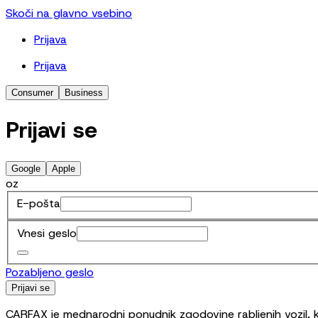
Skoči na glavno vsebino
Prijava
Prijava
Consumer
Business
Prijavi se
Google
Apple
oz
E-pošta
Vnesi geslo
Pozabljeno geslo
Prijavi se
CARFAX je mednarodni ponudnik zgodovine rabljenih vozil, ki