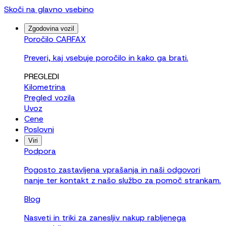
Skoči na glavno vsebino
Zgodovina vozil
Poročilo CARFAX
Preveri, kaj vsebuje poročilo in kako ga brati.
PREGLEDI
Kilometrina
Pregled vozila
Uvoz
Cene
Poslovni
Viri
Podpora
Pogosto zastavljena vprašanja in naši odgovori
nanje ter kontakt z našo službo za pomoč strankam.
Blog
Nasveti in triki za zanesljiv nakup rabljenega