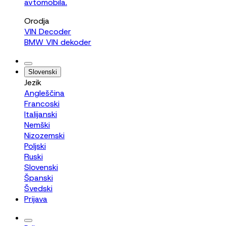
avtomobila.
Orodja
VIN Decoder
BMW VIN dekoder
Slovenski
Jezik
Angleščina
Francoski
Italijanski
Nemški
Nizozemski
Poljski
Ruski
Slovenski
Španski
Švedski
Prijava