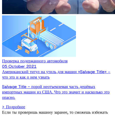
Проверка подержанного автомобиля
05 October 2021
Американский титул на утиль для машин «Salvage Title» –
что это и как о нем узнать
Salvage Title - порой неотъемлемая часть дешёвых
импортных машин из США. Что это значит и насколько это
опасно.
> Подробнее
Если ты проверишь машину заранее, то сможешь избежать