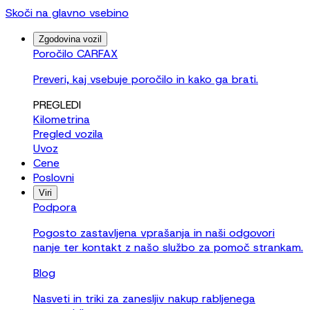
Skoči na glavno vsebino
Zgodovina vozil
Poročilo CARFAX
Preveri, kaj vsebuje poročilo in kako ga brati.
PREGLEDI
Kilometrina
Pregled vozila
Uvoz
Cene
Poslovni
Viri
Podpora
Pogosto zastavljena vprašanja in naši odgovori
nanje ter kontakt z našo službo za pomoč strankam.
Blog
Nasveti in triki za zanesljiv nakup rabljenega