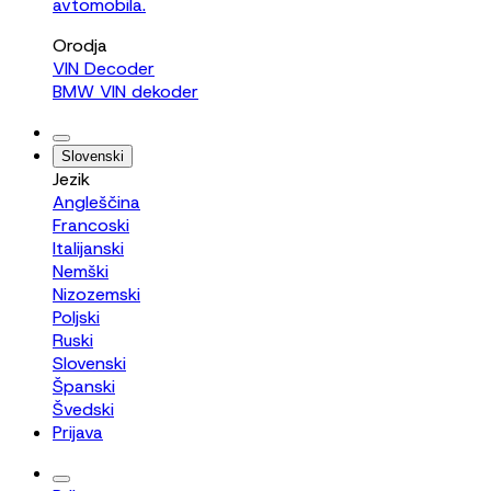
avtomobila.
Orodja
VIN Decoder
BMW VIN dekoder
Slovenski
Jezik
Angleščina
Francoski
Italijanski
Nemški
Nizozemski
Poljski
Ruski
Slovenski
Španski
Švedski
Prijava