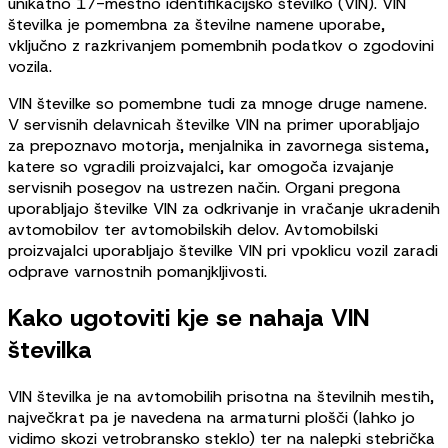
unikatno 17-mestno identifikacijsko številko (VIN). VIN
številka je pomembna za številne namene uporabe,
vključno z razkrivanjem pomembnih podatkov o zgodovini
vozila.
VIN številke so pomembne tudi za mnoge druge namene.
V servisnih delavnicah številke VIN na primer uporabljajo
za prepoznavo motorja, menjalnika in zavornega sistema,
katere so vgradili proizvajalci, kar omogoča izvajanje
servisnih posegov na ustrezen način. Organi pregona
uporabljajo številke VIN za odkrivanje in vračanje ukradenih
avtomobilov ter avtomobilskih delov. Avtomobilski
proizvajalci uporabljajo številke VIN pri vpoklicu vozil zaradi
odprave varnostnih pomanjkljivosti.
Kako ugotoviti kje se nahaja VIN
številka
VIN številka je na avtomobilih prisotna na številnih mestih,
največkrat pa je navedena na armaturni plošči (lahko jo
vidimo skozi vetrobransko steklo) ter na nalepki stebrička