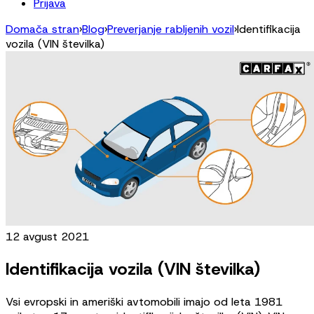
Prijava
Domača stran
›
Blog
›
Preverjanje rabljenih vozil
›
Identifikacija
vozila (VIN številka)
12 avgust 2021
Identifikacija vozila (VIN številka)
Vsi evropski in ameriški avtomobili imajo od leta 1981