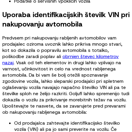
Podatke o servisnih vpoklicih vozila
Uporaba identifikacijskih številk VIN pri
nakupovanju avtomobila
Predvsem pri nakupovanju rabljenih avtomobilov vam
prodajalec oziroma uvoznik lahko prikriva mnogo stvari,
kot so dokazila o popravilu avtomobila s totalko,
poškodbe zaradi poplav ali
obrnjen števec kilometrov
nazaj
. Vsak od teh elementov in drugi lahko vplivajo na
varnost, učinkovitost in celo na vrednost rabljenega
avtomobila. Da bi vam še bolj otežili spoznavanje
zgodovine vozila, lahko sleparski prodajalci pri spletnem
oglaševanju vozila navajajo napačno številko VIN ali pa te
številke sploh ne želijo razkriti. Goljufi lahko spremenijo tudi
dokazila o vozilu za prikrivanje morebitnih težav na vozilu.
Upoštevajte te nasvete, da se zavarujete pred prevarami
ob nakupovanju rabljenega avtomobila:
Od prodajalca zahtevajte identifikacijsko številko
vozila (VIN) ali pa jo sami preverite na vozilu. Če