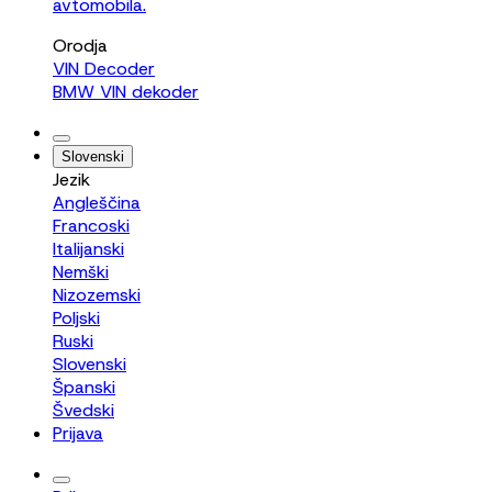
avtomobila.
Orodja
VIN Decoder
BMW VIN dekoder
Slovenski
Jezik
Angleščina
Francoski
Italijanski
Nemški
Nizozemski
Poljski
Ruski
Slovenski
Španski
Švedski
Prijava