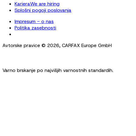
Kariera
We are hiring
Splošni pogoji poslovanja
Impresum - o nas
Politika zasebnosti
Cookie Settings
Avtorske pravice ©
2026
,
CARFAX Europe GmbH
Varno brskanje po najvišjih varnostnih standardih.