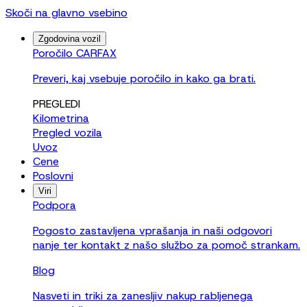
Skoči na glavno vsebino
Zgodovina vozil
Poročilo CARFAX
Preveri, kaj vsebuje poročilo in kako ga brati.
PREGLEDI
Kilometrina
Pregled vozila
Uvoz
Cene
Poslovni
Viri
Podpora
Pogosto zastavljena vprašanja in naši odgovori
nanje ter kontakt z našo službo za pomoč strankam.
Blog
Nasveti in triki za zanesljiv nakup rabljenega