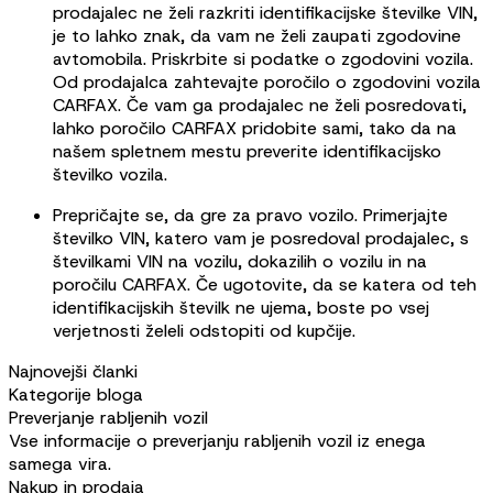
prodajalec ne želi razkriti identifikacijske številke VIN,
je to lahko znak, da vam ne želi zaupati zgodovine
avtomobila. Priskrbite si podatke o zgodovini vozila.
Od prodajalca zahtevajte poročilo o zgodovini vozila
CARFAX. Če vam ga prodajalec ne želi posredovati,
lahko poročilo CARFAX pridobite sami, tako da na
našem spletnem mestu preverite identifikacijsko
številko vozila.
Prepričajte se, da gre za pravo vozilo. Primerjajte
številko VIN, katero vam je posredoval prodajalec, s
številkami VIN na vozilu, dokazilih o vozilu in na
poročilu CARFAX. Če ugotovite, da se katera od teh
identifikacijskih številk ne ujema, boste po vsej
verjetnosti želeli odstopiti od kupčije.
Najnovejši članki
Kategorije bloga
Preverjanje rabljenih vozil
Vse informacije o preverjanju rabljenih vozil iz enega
samega vira.
Nakup in prodaja