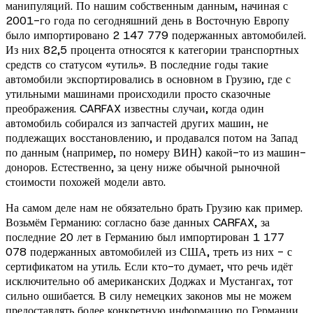
манипуляций. По нашим собственным данным, начиная с
2001-го года по сегодняшний день в Восточную Европу
было импортировано 2 147 779 подержанных автомобилей.
Из них 82,5 процента относятся к категории транспортных
средств со статусом «утиль». В последние годы такие
автомобили экспортировались в основном в Грузию, где с
утильными машинами происходили просто сказочные
преображения. CARFAX известны случаи, когда один
автомобиль собирался из запчастей других машин, не
подлежащих восстановлению, и продавался потом на Запад
по данным (например, по номеру ВИН) какой-то из машин-
доноров. Естественно, за цену ниже обычной рыночной
стоимости похожей модели авто.
На самом деле нам не обязательно брать Грузию как пример.
Возьмём Германию: согласно базе данных CARFAX, за
последние 20 лет в Германию был импортирован 1 177
078 подержанных автомобилей из США, треть из них - с
сертификатом на утиль. Если кто-то думает, что речь идёт
исключительно об американских Доджах и Мустангах, тот
сильно ошибается. В силу немецких законов мы не можем
предоставлять более конкретную информацию по Германии,