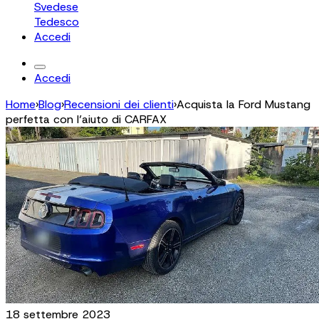
Svedese
Tedesco
Accedi
Accedi
Home
›
Blog
›
Recensioni dei clienti
›
Acquista la Ford Mustang
perfetta con l’aiuto di CARFAX
18 settembre 2023