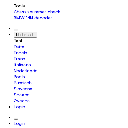
Tools
Chassisnummer check
BMW VIN decoder
Nederlands
Taal
Duits
Engels
Frans
Italiaans
Nederlands
Pools
Russisch
Sloveens
Spaans
Zweeds
Login
Login