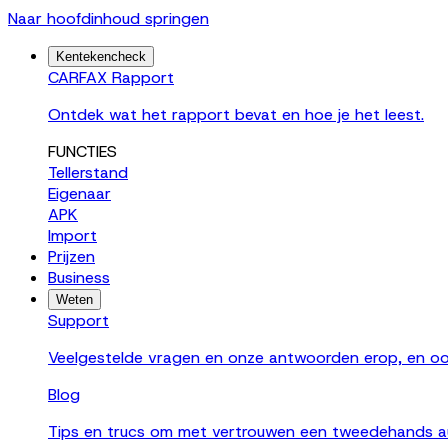
Naar hoofdinhoud springen
Kentekencheck
CARFAX Rapport
Ontdek wat het rapport bevat en hoe je het leest.
FUNCTIES
Tellerstand
Eigenaar
APK
Import
Prijzen
Business
Weten
Support
Veelgestelde vragen en onze antwoorden erop, en oo
Blog
Tips en trucs om met vertrouwen een tweedehands a