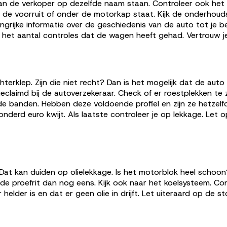
 van de verkoper op dezelfde naam staan. Controleer ook het
n de voorruit of onder de motorkap staat. Kijk de onderho
angrijke informatie over de geschiedenis van de auto tot je b
 en het aantal controles dat de wagen heeft gehad. Vertrouw
rklep. Zijn die niet recht? Dan is het mogelijk dat de auto d
claimd bij de autoverzekeraar. Check of er roestplekken te z
de banden. Hebben deze voldoende profiel en zijn ze hetzel
onderd euro kwijt. Als laatste controleer je op lekkage. Let 
 Dat kan duiden op olielekkage. Is het motorblok heel schoon
 proefrit dan nog eens. Kijk ook naar het koelsysteem. Contr
 helder is en dat er geen olie in drijft. Let uiteraard op de st