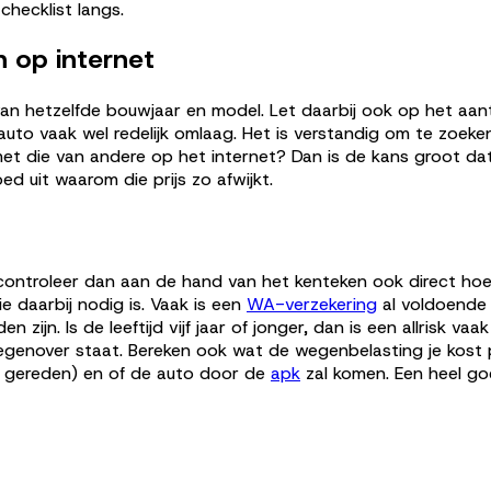
checklist langs.
n op internet
van hetzelfde bouwjaar en model. Let daarbij ook op het aan
to vaak wel redelijk omlaag. Het is verstandig om te zoeke
et die van andere op het internet? Dan is de kans groot dat j
ed uit waarom die prijs zo afwijkt.
ontroleer dan aan de hand van het kenteken ook direct hoeve
e daarbij nodig is. Vaak is een
WA-verzekering
al voldoende 
jn. Is de leeftijd vijf jaar of jonger, dan is een allrisk va
genover staat. Bereken ook wat de wegenbelasting je kost pe
dt gereden) en of de auto door de
apk
zal komen. Een heel g