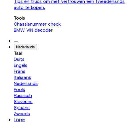
Tips en trucs om met vertrouwen een tweedehands
auto te kopen.
Tools
Chassisnummer check
BMW VIN decoder
Nederlands
Taal
Duits
Engels
Frans
Italiaans
Nederlands
Pools
Russisch
Sloveens
Spaans
Zweeds
Login