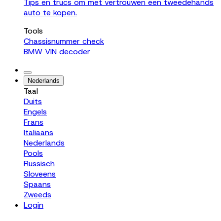
Tips en trucs om met vertrouwen een tweedehands
auto te kopen.
Tools
Chassisnummer check
BMW VIN decoder
Nederlands
Taal
Duits
Engels
Frans
Italiaans
Nederlands
Pools
Russisch
Sloveens
Spaans
Zweeds
Login