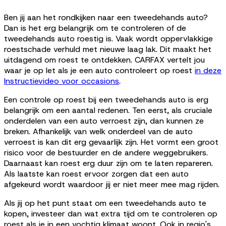
Ben jij aan het rondkijken naar een tweedehands auto?
Dan is het erg belangrijk om te controleren of de
tweedehands auto roestig is. Vaak wordt oppervlakkige
roestschade verhuld met nieuwe laag lak. Dit maakt het
uitdagend om roest te ontdekken. CARFAX vertelt jou
waar je op let als je een auto controleert op roest
in deze
Instructievideo voor occasions
.
Een controle op roest bij een tweedehands auto is erg
belangrijk om een aantal redenen. Ten eerst, als cruciale
onderdelen van een auto verroest zijn, dan kunnen ze
breken. Afhankelijk van welk onderdeel van de auto
verroest is kan dit erg gevaarlijk zijn. Het vormt een groot
risico voor de bestuurder en de andere weggebruikers.
Daarnaast kan roest erg duur zijn om te laten repareren.
Als laatste kan roest ervoor zorgen dat een auto
afgekeurd wordt waardoor jij er niet meer mee mag rijden.
Als jij op het punt staat om een tweedehands auto te
kopen, investeer dan wat extra tijd om te controleren op
roest als je in een vochtig klimaat woont. Ook in regio's