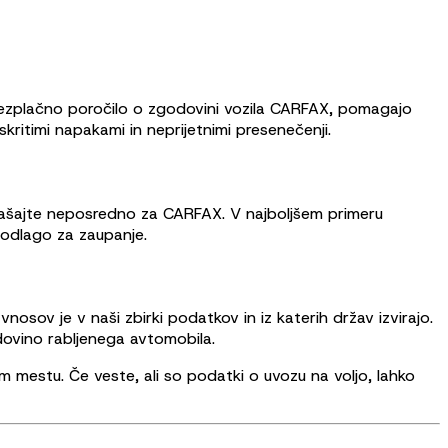
 brezplačno poročilo o zgodovini vozila CARFAX, pomagajo
ritimi napakami in neprijetnimi presenečenji.
prašajte neposredno za CARFAX. V najboljšem primeru
podlago za zaupanje.
osov je v naši zbirki podatkov in iz katerih držav izvirajo.
odovino rabljenega avtomobila.
 mestu. Če veste, ali so podatki o uvozu na voljo, lahko