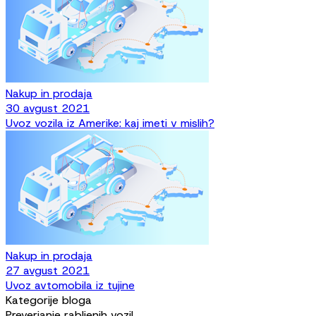
Nakup in prodaja
30 avgust 2021
Uvoz vozila iz Amerike: kaj imeti v mislih?
Nakup in prodaja
27 avgust 2021
Uvoz avtomobila iz tujine
Kategorije bloga
Preverjanje rabljenih vozil