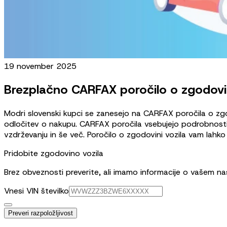
19 november 2025
Brezplačno CARFAX poročilo o zgodovin
Modri slovenski kupci se zanesejo na CARFAX poročila o zgo
odločitev o nakupu. CARFAX poročila vsebujejo podrobnosti o 
vzdrževanju in še več. Poročilo o zgodovini vozila vam lahko
Pridobite zgodovino vozila
Brez obveznosti preverite, ali imamo informacije o vašem n
Vnesi VIN številko
Preveri razpoložljivost