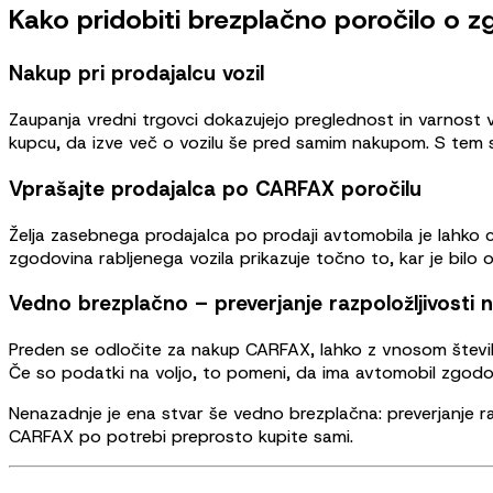
Kako pridobiti brezplačno poročilo o z
Nakup pri prodajalcu vozil
Zaupanja vredni trgovci dokazujejo preglednost in varnost v
kupcu, da izve več o vozilu še pred samim nakupom. S tem s
Vprašajte prodajalca po CARFAX poročilu
Želja zasebnega prodajalca po prodaji avtomobila je lahko
zgodovina rabljenega vozila prikazuje točno to, kar je bil
Vedno brezplačno – preverjanje razpoložljivosti n
Preden se odločite za nakup CARFAX, lahko z vnosom številke 
Če so podatki na voljo, to pomeni, da ima avtomobil zgodovi
Nenazadnje je ena stvar še vedno brezplačna: preverjanje ra
CARFAX po potrebi preprosto kupite sami.