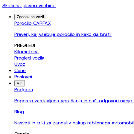
Skoči na glavno vsebino
Zgodovina vozil
Poročilo CARFAX
Preveri, kaj vsebuje poročilo in kako ga brati.
PREGLEDI
Kilometrina
Pregled vozila
Uvoz
Cene
Poslovni
Viri
Podpora
Pogosto zastavljena vprašanja in naši odgovori nanje
Blog
Nasveti in triki za zanesljiv nakup rabljenega avtomobil
Orodja