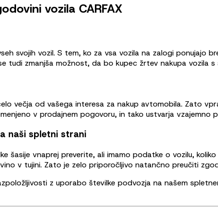
godovini vozila CARFAX
seh svojih vozil. S tem, ko za vsa vozila na zalogi ponujajo
e tudi zmanjša možnost, da bo kupec žrtev nakupa vozila s sk
 celo večja od vašega interesa za nakup avtomobila. Zato v
o omenjeno v prodajnem pogovoru, in tako ustvarja vzajemno 
a naši spletni strani
šasije vnaprej preverite, ali imamo podatke o vozilu, koliko vn
no v tujini. Zato je zelo priporočljivo natančno preučiti zg
zpoložljivosti z uporabo številke podvozja na našem spletnem