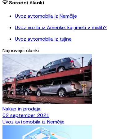
💡 Sorodni članki
Uvoz avtomobila iz Nemčije
Uvoz vozila iz Amerike: kaj imeti v mislih?
Uvoz avtomobila iz tujine
Najnovejši članki
Nakup in prodaja
02 september 2021
Uvoz avtomobila iz Nemčije