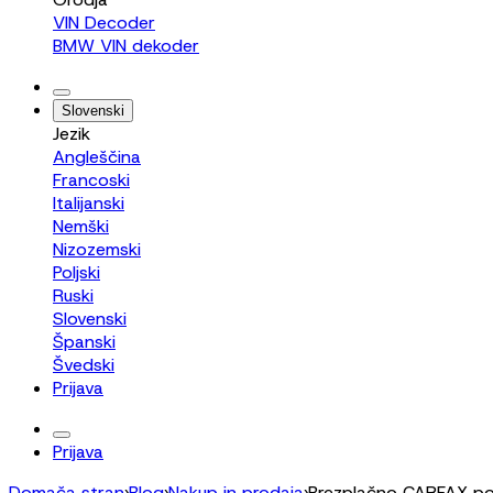
VIN Decoder
BMW VIN dekoder
Slovenski
Jezik
Angleščina
Francoski
Italijanski
Nemški
Nizozemski
Poljski
Ruski
Slovenski
Španski
Švedski
Prijava
Prijava
Domača stran
›
Blog
›
Nakup in prodaja
›
Brezplačno CARFAX por