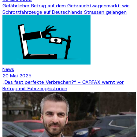
Gefährlicher Betrug auf dem Gebrauchtwagenmarkt: wie
Schrottfahrzeuge auf Deutschlands Strassen gelangen
News
20 Mai 2025
„Das fast perfekte Verbrechen?“ – CARFAX warnt vor
Betrug mit Fahrzeughistorien