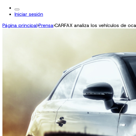
Iniciar sesión
Página principal
›
Prensa
›
CARFAX analiza los vehículos de oca