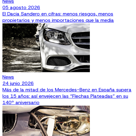
News
05 agosto 2026
El Dacia Sandero en cifras: menos riesgos, menos
propietarios y menos importaciones que la media
News
24 junio 2026
Más de la mitad de los Mercedes-Benz en España supera
los 15 años: así envejecen las “Flechas Plateadas” en su
140º aniversario