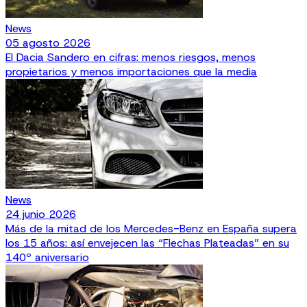
News
05 agosto 2026
El Dacia Sandero en cifras: menos riesgos, menos
propietarios y menos importaciones que la media
News
24 junio 2026
Más de la mitad de los Mercedes-Benz en España supera
los 15 años: así envejecen las “Flechas Plateadas” en su
140º aniversario