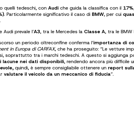
o quelli tedeschi, con
Audi
che guida la classifica con il
17%
%)
. Particolarmente significativo il caso di
BMW
, per cui
quas
.
le Audi prevale l’
A3
, tra le Mercedes la
Classe A
, tra le BMW
scorso un periodo oltreconfine conferma l’
importanza di co
ment in Europa di CARFAX
, che ha proseguito: “Le vetture imp
i, soprattutto tra i marchi tedeschi. A questo si aggiunga p
 lacune nei dati disponibili
, rendendo ancora più difficile 
evole,
quindi, è sempre consigliabile ottenere un
report sull
ar
valutare il veicolo da un meccanico di fiducia
”.