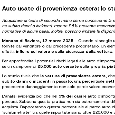
Auto usate di provenienza estera: lo stu
Acquistare un’auto di seconda mano senza conoscerne la stori
ha subito danni o incidenti, mentre il 5% presenta manomissi
normative di alcuni paesi, inoltre, possono limitare la disponi
Monaco di Baviera, 12 marzo 2025
– Quando si sceglie u
fornite dal venditore o dal precedente proprietario. Un e
effetti,
influire sul valore e sulla sicurezza della vettura
.
Per approfondire i potenziali rischi legati alle auto d’import
su un campione di
25.000 auto cercate sulla propria pi
Lo studio rivela che
le vetture di provenienza estera
, ch
subito danni o incidenti
in passato, una percentuale
nett
precedente danneggiamento non solo perde valore economico
L’analisi evidenzia poi che nel
5% dei casi
le auto d’import
percorsi. Sebbene questa pratica non sia estremamente diff
acquista. Rapportando questa percentuale al parco auto circol
"schilometrate" tra quelle importate siano oltre 220.000 e che