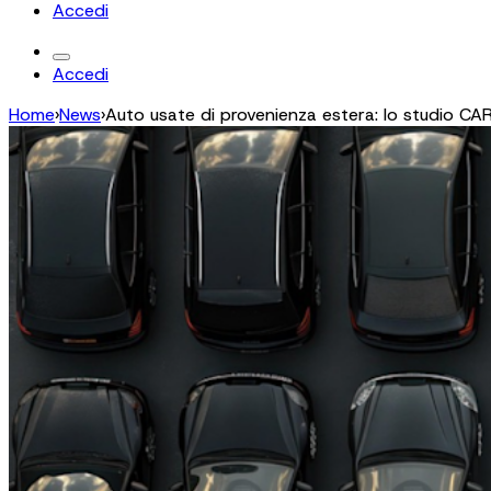
Accedi
Accedi
Home
›
News
›
Auto usate di provenienza estera: lo studio CARFA