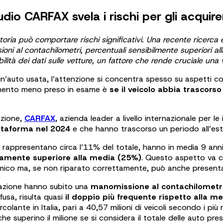
dio CARFAX svela i rischi per gli acquire
a può comportare rischi significativi. Una recente ricerca ev
oni al contachilometri, percentuali sensibilmente superiori al
bilità dei dati sulle vetture, un fattore che rende cruciale una
n’auto usata, l’attenzione si concentra spesso su aspetti come
lemento meno preso in esame è
se il veicolo abbia trascorso
azione,
CARFAX
, azienda leader a livello internazionale per le
attaforma nel 2024
e che hanno trascorso un periodo all’est
e rappresentano circa l’11% del totale, hanno in media 9 an
amente superiore alla media (25%)
. Questo aspetto va 
 ma, se non riparato correttamente, può anche presentare li
azione hanno subito una
manomissione al contachilometr
usa, risulta quasi
il doppio più frequente rispetto alla m
ante in Italia, pari a 40,57 milioni di veicoli secondo i più 
 superino il milione se si considera il totale delle auto prese