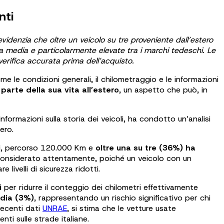
nti
idenzia che oltre un veicolo su tre proveniente dall’estero
la media e particolarmente elevate tra i marchi tedeschi. Le
 verifica accurata prima dell’acquisto.
 le condizioni generali, il chilometraggio e le informazioni
 parte della sua vita all’estero
, un aspetto che può, in
 informazioni sulla storia dei veicoli, ha condotto un’analisi
ero.
ni, percorso 120.000 Km e
oltre una su tre (36%) ha
considerato attentamente, poiché un veicolo con un
velli di sicurezza ridotti.
i
per ridurre il conteggio dei chilometri effettivamente
edia (3%)
, rappresentando un rischio significativo per chi
recenti dati
UNRAE
, si stima che le vetture usate
nti sulle strade italiane.