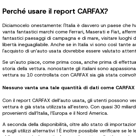
Perché usare il report CARFAX?
Diciamocelo onestamente: l'Italia è davvero un paese che ha
vanta fantastici marchi come Ferrari, Maserati e Fiat, afferma
fantastici paesaggi di campagna e di mare, visitare luoghi d’i
libertà ineguagliabile. Anche se in Italia vi sono così tante
l'acquisto di un’auto usata dovrebbe essere valutato atte
Se un'auto piace, come prima cosa, anche prima di effettuar
storia della vettura. nonostante gli italiani sono appassiona
vettura su 10 controllata con CARFAX sia già stata coinvolt
Nessuno vanta una tale quantità di dati come CARFAX
Con il report CARFAX dell’auto usata, gli utenti possono 
vettura è già stata utilizzata all’estero. Con quasi 30 milia
provenienti dall’Italia, l’Europa e il Nord America.
A seconda della disponibilità, oltre allo stato di importazio
e sugli utilizzi alternativi ! È inoltre possibile verificare s