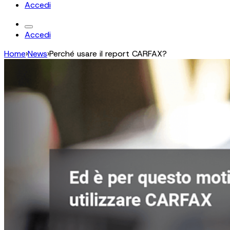
Accedi
Accedi
Home
›
News
›
Perché usare il report CARFAX?