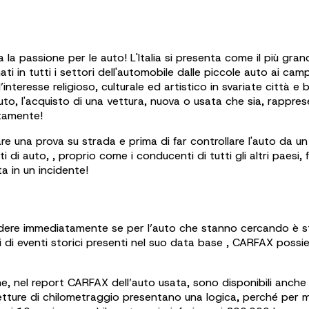
 la passione per le auto! L'Italia si presenta come il più gr
ti in tutti i settori dell'automobile dalle piccole auto ai camp
nteresse religioso, culturale ed artistico in svariate città e b
 auto, l'acquisto di una vettura, nuova o usata che sia, rappr
ntamente!
e una prova su strada e prima di far controllare l'auto da u
ti di auto, , proprio come i conducenti di tutti gli altri paes
a in un incidente!
vedere immediatamente se per l’auto che stanno cercando è s
rdi di eventi storici presenti nel suo data base , CARFAX possi
ne, nel report CARFAX dell’auto usata, sono disponibili anche i
e le letture di chilometraggio presentano una logica, perché per