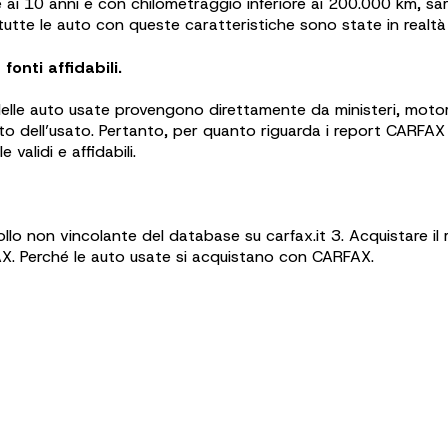
ore ai 10 anni e con chilometraggio inferiore ai 200.000 km, s
utte le auto con queste caratteristiche sono state in realtà
onti affidabili.
 delle auto usate provengono direttamente da ministeri, motoriz
o dell’usato. Pertanto, per quanto riguarda i report CARFAX de
alidi e affidabili.
ntrollo non vincolante del database su carfax.it 3. Acquistare
AX. Perché le auto usate si acquistano con CARFAX.