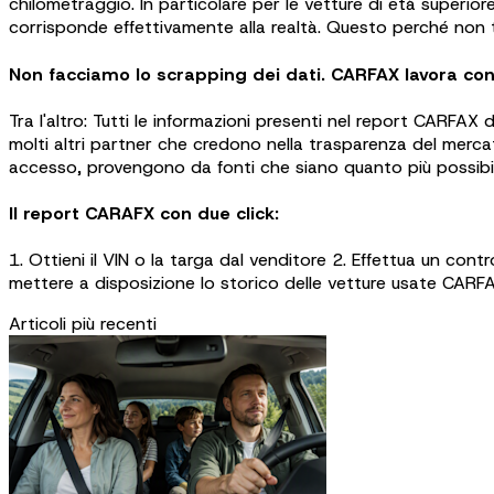
chilometraggio. In particolare per le vetture di età superi
corrisponde effettivamente alla realtà. Questo perché non t
Non facciamo lo scrapping dei dati. CARFAX lavora con f
Tra l'altro: Tutti le informazioni presenti nel report CARFAX
molti altri partner che credono nella trasparenza del mercat
accesso, provengono da fonti che siano quanto più possibile v
Il report CARAFX con due click:
1. Ottieni il VIN o la targa dal venditore 2. Effettua un co
mettere a disposizione lo storico delle vetture usate CARF
Articoli più recenti