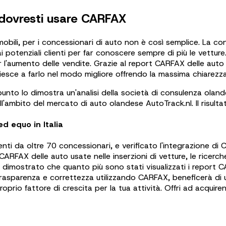
 dovresti usare CARFAX
mobili, per i concessionari di auto non è così semplice. La c
potenziali clienti per far conoscere sempre di più le vetture.
per l'aumento delle vendite. Grazie al report CARFAX delle aut
, riesce a farlo nel modo migliore offrendo la massima chiarezza
punto lo dimostra un'analisi della società di consulenza ola
l'ambito del mercato di auto olandese AutoTrack.nl. Il risult
d equo in Italia
enti da oltre 70 concessionari, e verificato l'integrazione 
 CARFAX delle auto usate nelle inserzioni di vetture, le rice
e dimostrato che quanto più sono stati visualizzati i report
nti trasparenza e correttezza utilizzando CARFAX, beneficerà 
io fattore di crescita per la tua attività. Offri ad acquirenti