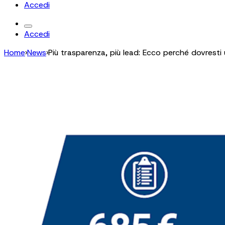
Accedi
Accedi
Home
›
News
›
Più trasparenza, più lead: Ecco perché dovrest