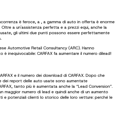
oncorrenza è feroce, a , a gamma di auto in offerta è enorme
 Oltre a un'assistenza perfetta e a prezzi equi, anche la
o usate, gli ultimi due punti possono essere perfettamente
.
ndese Automotive Retail Consultancy (ARC). Hanno
ato è inequivocabile: CARFAX fa aumentare il numero dilead!
di CARFAX e il numero dei download di CARFAX. Dopo che
rche dei report delle auto usate sono aumentate
 CARFAX, tanto più è aumentata anche la “Lead Conversion”.
di un maggior numero di lead e quindi anche di un aumento
 e potenziali clienti lo storico delle loro vetture: perché le