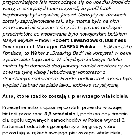
przypominające fale rozchodzące się po upadku kropli do
wody, a sami projektanci przyznali, że profil foteli
inspirowany był krzywizną jacuzzi. Uchwyty na drzwiach
zostały zaprojektowane tak, aby można było na nich
zamocować elastyczne taśmy do trzymania drobnych
przedmiotów, co inspirowane było nowojorskim butikiem
Isseya Miyake
–
mówi
Robert Lewandowski, Business
Development Manager CARFAX Polska
. –
Jeśli chodzi o
Pontiaca, to Walter z „Breaking Bad” nie korzystał w pełni
z potencjału tego auta. W oficjalnym katalogu Azteka
można było domówić dedykowany namiot montowany na
otwartą tylną klapę i wbudowany kompresor z
dmuchanym materacem. Przedni podłokietnik można było
wypiąć i zabrać na plażę jako... lodówkę turystyczną.
Auta, które rzadko zostają u pierwszego właściciela
Przeciętne auto z opisanej czwórki przeszło w swojej
historii przez ręce
3,3 właścicieli
, podczas gdy średnia
dla ogółu używanych samochodów w Polsce wynosi 3.
Natomiast odsetek egzemplarzy z tej grupy, które
pozostają w rękach swojego pierwszego właściciela,