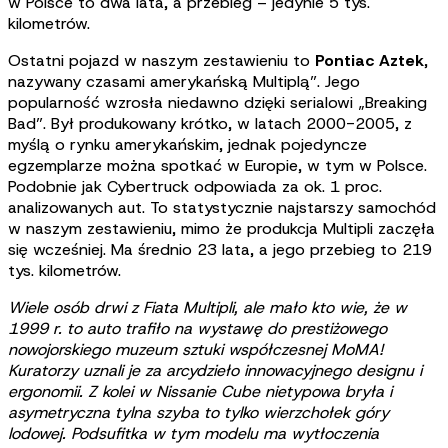
w Polsce to dwa lata, a przebieg – jedynie 5 tys.
kilometrów.
Ostatni pojazd w naszym zestawieniu to
Pontiac Aztek
,
nazywany czasami amerykańską Multiplą”. Jego
popularność wzrosła niedawno dzięki serialowi „Breaking
Bad”. Był produkowany krótko, w latach 2000-2005, z
myślą o rynku amerykańskim, jednak pojedyncze
egzemplarze można spotkać w Europie, w tym w Polsce.
Podobnie jak Cybertruck odpowiada za ok. 1 proc.
analizowanych aut. To statystycznie najstarszy samochód
w naszym zestawieniu, mimo że produkcja Multipli zaczęła
się wcześniej. Ma średnio 23 lata, a jego przebieg to 219
tys. kilometrów.
Wiele osób drwi z Fiata Multipli, ale mało kto wie, że w
1999 r. to auto trafiło na wystawę do prestiżowego
nowojorskiego muzeum sztuki współczesnej MoMA!
Kuratorzy uznali je za arcydzieło innowacyjnego designu i
ergonomii. Z kolei w Nissanie Cube nietypowa bryła i
asymetryczna tylna szyba to tylko wierzchołek góry
lodowej. Podsufitka w tym modelu ma wytłoczenia