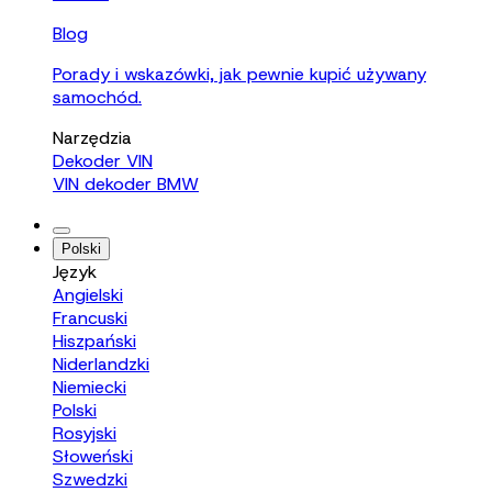
Blog
Porady i wskazówki, jak pewnie kupić używany
samochód.
Narzędzia
Dekoder VIN
VIN dekoder BMW
Polski
Język
Angielski
Francuski
Hiszpański
Niderlandzki
Niemiecki
Polski
Rosyjski
Słoweński
Szwedzki