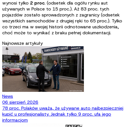
wynosi tylko
2 proc
. (odsetek dla ogółu rynku aut
używanych w Polsce to 15 proc.). Aż 83 proc. tych
pojazdów zostało sprowadzonych z zagranicy (odsetek
wszystkich samochodów z drugiej ręki to 65 proc.). Tylko
co trzeci ma w swojej historii odnotowane uszkodzenia,
choć może to wynikać z braku pełnej dokumentacji.
Najnowsze artykuły
News
06 sierpień 2026
78 proc. Polaków uważa, że używane auto najbezpieczniej
kupić u profesjonalisty. Jednak tylko 9 proc. ufa jego
informacjom