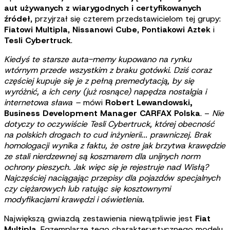
aut używanych z wiarygodnych i certyfikowanych
źródeł
, przyjrzał się czterem przedstawicielom tej grupy:
Fiatowi Multipla
,
Nissanowi Cube
,
Pontiakowi Aztek
i
Tesli Cybertruck
.
Kiedyś te starsze auta-memy kupowano na rynku
wtórnym przede wszystkim z braku gotówki. Dziś coraz
częściej kupuje się je z pełną premedytacją, by się
wyróżnić, a ich ceny (już rosnące) napędza nostalgia i
internetowa sława –
mówi
Robert Lewandowski,
Business Development Manager CARFAX Polska
. –
Nie
dotyczy to oczywiście Tesli Cybertruck, której obecność
na polskich drogach to cud inżynierii... prawniczej. Brak
homologacji wynika z faktu, że ostre jak brzytwa krawędzie
ze stali nierdzewnej są koszmarem dla unijnych norm
ochrony pieszych. Jak więc się je rejestruje nad Wisłą?
Najczęściej naciągając przepisy dla pojazdów specjalnych
czy ciężarowych lub ratując się kosztownymi
modyfikacjami krawędzi i oświetlenia.
Największą gwiazdą zestawienia niewątpliwie jest
Fiat
Multipla
. Egzemplarze tego charakterystycznego modelu