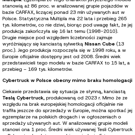
stanowią aż 86 proc. w analizowanej grupie pojazdów w
bazie CARFAX, liczącej ponad 23 mln używanych aut w
Polsce. Statystyczna Multipla ma 22 lata i przebieg 265
tys. kilometrów, co nie dziwi, biorąc pod uwagę fakt, że jej
produkcja zakończyła się 16 lat temu (1998-2010).
Drugie miejsce pod względem liczebności zajmuje
wyróżniający się kanciastą sylwetką
Nissan Cube
(13
proc.). Jego produkcja rozpoczęła się w 1998 roku, a w
Europie oficjalnie dostępny jest od 2008. Średni wiek
przedstawicieli tego modelu w bazie CARFAX to 15 lat, a
przebieg – 169 tys. kilometrów.
Cybertruck w Polsce obecny mimo braku homologacji
Ciekawie przedstawia się sytuacja ze słynną, kanciastą
Teslą Cybertruck
, produkowaną od 2023 r. Mimo że ze
względu na brak europejskiej homologacji oficjalnie nie
trafiła jeszcze do sprzedaży w Europie, można spotkać jej
egzemplarze na polskich drogach i w ogłoszeniach o
sprzedaży używanych aut. W analizowanej grupie modeli
stanowi ona 1 proc. Średni wiek używanej Tesli Cybertruck