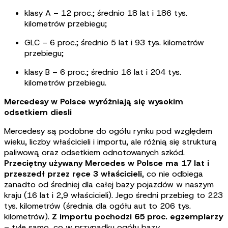
klasy A – 12 proc.; średnio 18 lat i 186 tys.
kilometrów przebiegu;
GLC – 6 proc.; średnio 5 lat i 93 tys. kilometrów
przebiegu;
klasy B – 6 proc.; średnio 16 lat i 204 tys.
kilometrów przebiegu.
Mercedesy w Polsce wyróżniają się wysokim
odsetkiem diesli
Mercedesy są podobne do ogółu rynku pod względem
wieku, liczby właścicieli i importu, ale różnią się strukturą
paliwową oraz odsetkiem odnotowanych szkód.
Przeciętny używany Mercedes w Polsce ma 17 lat i
przeszedł przez ręce 3 właścicieli
, co nie odbiega
zanadto od średniej dla całej bazy pojazdów w naszym
kraju (16 lat i 2,9 właścicieli). Jego średni przebieg to 223
tys. kilometrów (średnia dla ogółu aut to 206 tys.
kilometrów).
Z importu pochodzi 65 proc. egzemplarzy
– tyle samo, co w przypadku ogółu bazy.