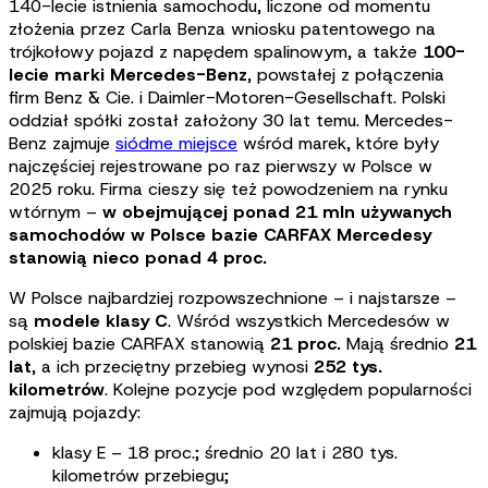
140-lecie istnienia samochodu, liczone od momentu
złożenia przez Carla Benza wniosku patentowego na
trójkołowy pojazd z napędem spalinowym, a także
100-
lecie marki Mercedes-Benz
, powstałej z połączenia
firm Benz & Cie. i Daimler-Motoren-Gesellschaft. Polski
oddział spółki został założony 30 lat temu. Mercedes-
Benz zajmuje
siódme miejsce
wśród marek, które były
najczęściej rejestrowane po raz pierwszy w Polsce w
2025 roku. Firma cieszy się też powodzeniem na rynku
wtórnym –
w obejmującej ponad 21 mln używanych
samochodów w Polsce bazie CARFAX Mercedesy
stanowią nieco ponad 4 proc.
W Polsce najbardziej rozpowszechnione – i najstarsze –
są
modele klasy C
. Wśród wszystkich Mercedesów w
polskiej bazie CARFAX stanowią
21 proc.
Mają średnio
21
lat
, a ich przeciętny przebieg wynosi
252 tys.
kilometrów
. Kolejne pozycje pod względem popularności
zajmują pojazdy:
klasy E – 18 proc.; średnio 20 lat i 280 tys.
kilometrów przebiegu;