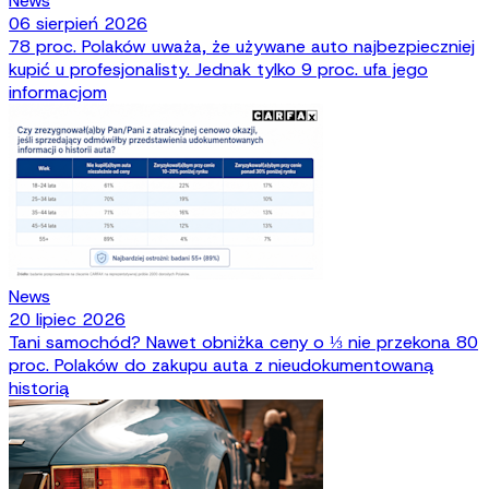
News
06 sierpień 2026
78 proc. Polaków uważa, że używane auto najbezpieczniej
kupić u profesjonalisty. Jednak tylko 9 proc. ufa jego
informacjom
News
20 lipiec 2026
Tani samochód? Nawet obniżka ceny o ⅓ nie przekona 80
proc. Polaków do zakupu auta z nieudokumentowaną
historią