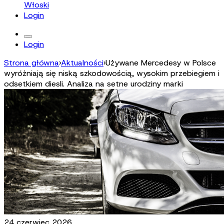
Włoski
Login
Login
Strona główna
›
Aktualności
›
Używane Mercedesy w Polsce
wyróżniają się niską szkodowością, wysokim przebiegiem i
odsetkiem diesli. Analiza na setne urodziny marki
24 czerwiec 2026