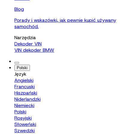
Blog
Porady i wskazówki, jak pewnie kupić używany
samochód.
Narzędzia
Dekoder VIN
VIN dekoder BMW
Polski
Język
Angielski
Francuski
Hiszpański
Niderlandzki
Niemiecki
Polski
Rosyjski
Słoweński
Szwedzki