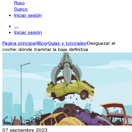
Ruso
Sueco
Iniciar sesión
Iniciar sesión
Página principal
›
Blog
›
Guías y tutoriales
›
Desguazar el
coche: dónde tramitar la baja definitiva
07 septiembre 2023