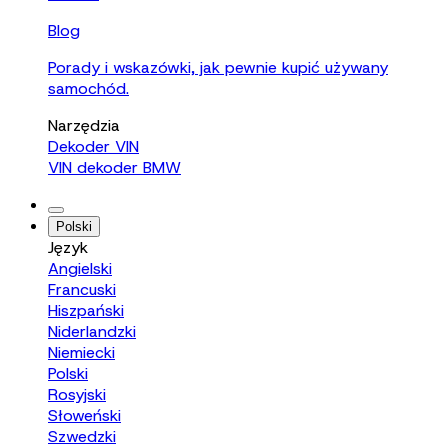
Blog
Porady i wskazówki, jak pewnie kupić używany
samochód.
Narzędzia
Dekoder VIN
VIN dekoder BMW
Polski
Język
Angielski
Francuski
Hiszpański
Niderlandzki
Niemiecki
Polski
Rosyjski
Słoweński
Szwedzki