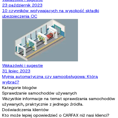
23 październik 2023
10 czynników wpływających na wysokość składki
ubezpieczenia OC
Wskazówki i sugestie
31 lipiec 2023
Myjnia automatyczna czy samoobsługowa: Którą
wybrać?
Kategorie blogów
Sprawdzanie samochodów używanych
Wszystkie informacje na temat sprawdzania samochodów
używanych, praktycznie z jednego źródła.
Doświadczenia klientów
Kto może lepiej opowiedzieć o CARFAX niż nasi klienci?