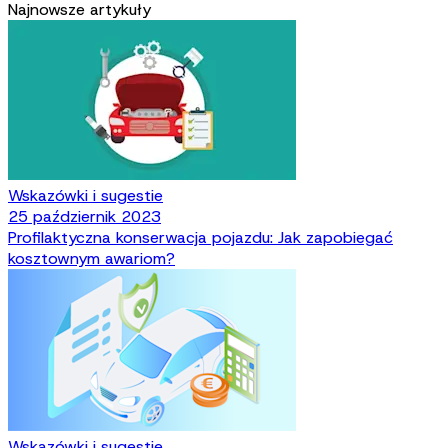
Najnowsze artykuły
Wskazówki i sugestie
25 październik 2023
Profilaktyczna konserwacja pojazdu: Jak zapobiegać
kosztownym awariom?
Wskazówki i sugestie