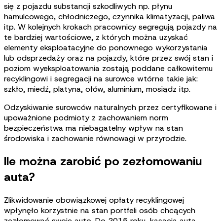
się z pojazdu substancji szkodliwych np. płynu
hamulcowego, chłodniczego, czynnika klimatyzacji, paliwa
itp. W kolejnych krokach pracownicy segregują pojazdy na
te bardziej wartościowe, z których można uzyskać
elementy eksploatacyjne do ponownego wykorzystania
lub odsprzedaży oraz na pojazdy, które przez swój stan i
poziom wyeksploatowania zostają poddane całkowitemu
recyklingowi i segregacji na surowce wtórne takie jak:
szkło, miedź, platyna, ołów, aluminium, mosiądz itp.
Odzyskiwanie surowców naturalnych przez certyfikowane i
upoważnione podmioty z zachowaniem norm
bezpieczeństwa ma niebagatelny wpływ na stan
środowiska i zachowanie równowagi w przyrodzie.
Ile można zarobić po zezłomowaniu
auta?
Zlikwidowanie obowiązkowej opłaty recyklingowej
wpłynęło korzystnie na stan portfeli osób chcących
zezłomować swoje auto. Do 2015 roku, kasacja auta