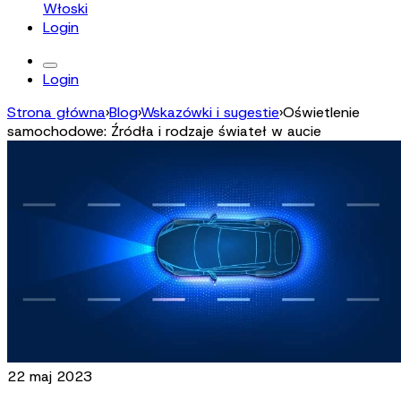
Włoski
Login
Login
Strona główna
›
Blog
›
Wskazówki i sugestie
›
Oświetlenie
samochodowe: Źródła i rodzaje świateł w aucie
22 maj 2023