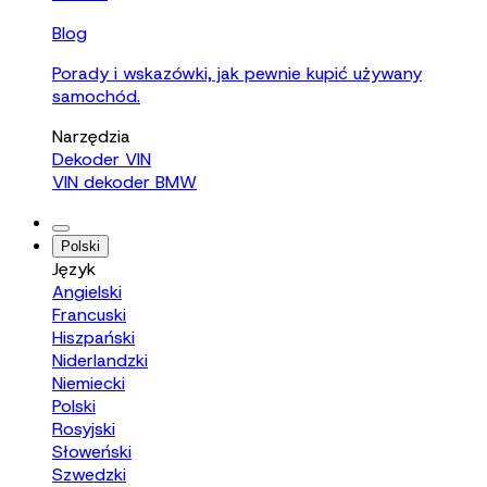
Blog
Porady i wskazówki, jak pewnie kupić używany
samochód.
Narzędzia
Dekoder VIN
VIN dekoder BMW
Polski
Język
Angielski
Francuski
Hiszpański
Niderlandzki
Niemiecki
Polski
Rosyjski
Słoweński
Szwedzki