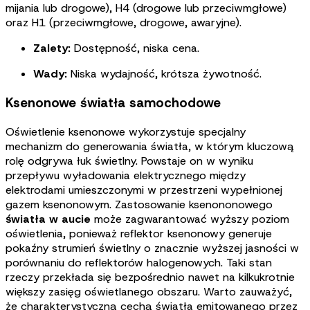
mijania lub drogowe), H4 (drogowe lub przeciwmgłowe)
oraz H1 (przeciwmgłowe, drogowe, awaryjne)
.
Zalety:
Dostępność, niska cena.
Wady:
Niska wydajność, krótsza żywotność.
Ksenonowe światła samochodowe
Oświetlenie ksenonowe wykorzystuje specjalny
mechanizm do generowania światła, w którym kluczową
rolę odgrywa łuk świetlny. Powstaje on w wyniku
przepływu wyładowania elektrycznego między
elektrodami umieszczonymi w przestrzeni wypełnionej
gazem ksenonowym. Zastosowanie ksenononowego
światła w aucie
może zagwarantować wyższy poziom
oświetlenia, ponieważ reflektor ksenonowy generuje
pokaźny strumień świetlny o znacznie wyższej jasności w
porównaniu do reflektorów halogenowych. Taki stan
rzeczy przekłada się bezpośrednio nawet na kilkukrotnie
większy zasięg oświetlanego obszaru. Warto zauważyć,
że charakterystyczną cechą światła emitowanego przez