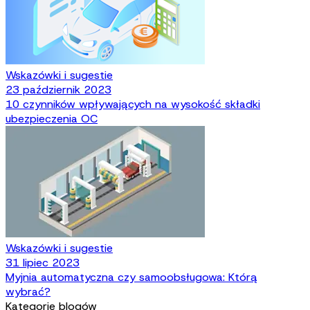
Wskazówki i sugestie
23 październik 2023
10 czynników wpływających na wysokość składki
ubezpieczenia OC
Wskazówki i sugestie
31 lipiec 2023
Myjnia automatyczna czy samoobsługowa: Którą
wybrać?
Kategorie blogów