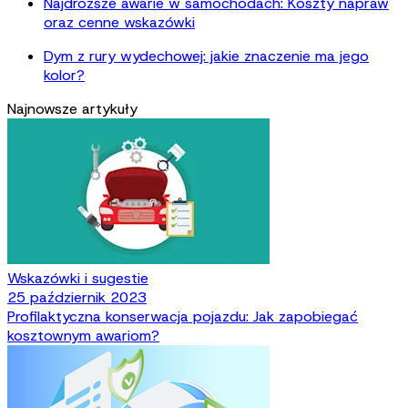
Najdroższe awarie w samochodach: Koszty napraw
oraz cenne wskazówki
Dym z rury wydechowej: jakie znaczenie ma jego
kolor?
Najnowsze artykuły
Wskazówki i sugestie
25 październik 2023
Profilaktyczna konserwacja pojazdu: Jak zapobiegać
kosztownym awariom?