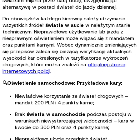
światłami mijania przez całą dobę, uwzględniając
alternatywę w postaci świateł do jazdy dziennej
.
Do obowiązków każdego kierowcy należy utrzymanie
wszystkich źródeł
światła w aucie
w należytym stanie
technicznym. Nieprawidłowe użytkowanie lub jazda z
niesprawnym oświetleniem może wiązać się z mandatem
oraz punktami karnymi. Wobec dynamicznie zmieniających
się przepisów zaleca się bieżącą weryfikację aktualnych
wysokości kar określonych w taryfikatorze wykroczeń
drogowych, które można znaleźć na
oficjalnej stronie
internetowych policji
.
🔍
Oświetlenie samochodowe: Przykładowe kary
:
Niewłaściwe korzystanie ze świateł drogowych –
mandat 200 PLN i 4 punkty karne
;
Brak
światła w samochodzie
podczas postoju w
warunkach niewystarczającej widoczności – kara w
kwocie do 300 PLN oraz 4 punkty karne
;
Nieprawidłowe użycie przednich świateł