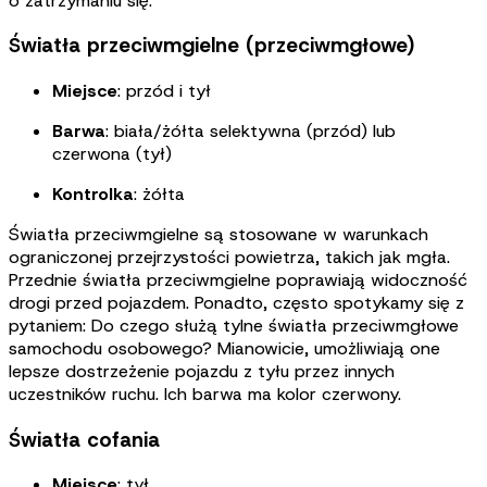
o zatrzymaniu się
.
Światła przeciwmgielne (przeciwmgłowe)
Miejsce
:
przód i tył
Barwa
:
biała/żółta selektywna (przód) lub
czerwona (tył)
Kontrolka
:
żółta
Światła przeciwmgielne są stosowane w warunkach
ograniczonej przejrzystości powietrza, takich jak mgła.
Przednie światła przeciwmgielne poprawiają widoczność
drogi przed pojazdem. Ponadto, często spotykamy się z
pytaniem: Do czego służą tylne światła przeciwmgłowe
samochodu osobowego? Mianowicie, umożliwiają one
lepsze dostrzeżenie pojazdu z tyłu przez innych
uczestników ruchu. Ich barwa ma kolor czerwony
.
Światła cofania
Miejsce
: tył