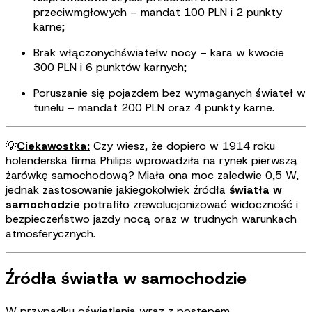
przeciwmgłowych – mandat 100 PLN i 2 punkty
karne
;
Brak włączonychświatełw nocy – kara w kwocie
300 PLN i 6 punktów karnych
;
Poruszanie się pojazdem bez wymaganych świateł w
tunelu – mandat 200 PLN oraz 4 punkty karne
.
💡
Ciekawostka:
Czy wiesz, że dopiero w 1914 roku
holenderska firma Philips wprowadziła na rynek pierwszą
żarówkę samochodową? Miała ona moc zaledwie 0,5 W,
jednak zastosowanie jakiegokolwiek źródła
światła w
samochodzie
potrafiło zrewolucjonizować widoczność i
bezpieczeństwo jazdy nocą oraz w trudnych warunkach
atmosferycznych
.
Źródła światła w samochodzie
W przypadku oświetlenia wraz z postępem