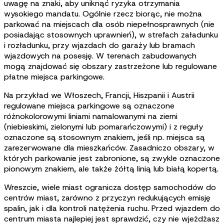
uwagę na znaki, aby uniknąć ryzyka otrzymania
wysokiego mandatu. Ogólnie rzecz biorąc, nie można
parkować na miejscach dla osób niepełnosprawnych (nie
posiadając stosownych uprawnień), w strefach załadunku
i rozładunku, przy wjazdach do garaży lub bramach
wjazdowych na posesję. W terenach zabudowanych
mogą znajdować się obszary zastrzeżone lub regulowane
płatne miejsca parkingowe.
Na przykład we Włoszech, Francji, Hiszpanii i Austrii
regulowane miejsca parkingowe są oznaczone
różnokolorowymi liniami namalowanymi na ziemi
(niebieskimi, zielonymi lub pomarańczowymi) i z reguły
oznaczone są stosownym znakiem, jeśli np. miejsca są
zarezerwowane dla mieszkańców. Zasadniczo obszary, w
których parkowanie jest zabronione, są zwykle oznaczone
pionowym znakiem, ale także żółtą linią lub białą kopertą.
Wreszcie, wiele miast ogranicza dostęp samochodów do
centrów miast, zarówno z przyczyn redukujących emisję
spalin, jak i dla kontroli natężenia ruchu. Przed wjazdem do
centrum miasta najlepiej jest sprawdzić, czy nie wjeżdżasz