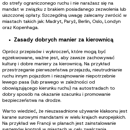
do strefy ograniczonego ruchu i nie narażasz się na
mandat w związku z brakiem posiadanego zezwolenia lub
uiszczonej opłaty. Szczególną uwagę zalecamy zwrócić w
miastach takich jak: Madryt, Paryż, Berlin, Oslo, Londyn
oraz Kopenhaga.
Zasady dobrych manier za kierownicą
Oprócz przepisów i wykroczeń, które mogą być
egzekwowane, ważne jest, aby zawsze zachowywać
kulturę i dobre maniery za kierownicą. Na przykład
przestrzeganie pierwszeństwa przejazdu, nieutrudnianie
ruchu innym pojazdom i niezajmowanie niepotrzebnie
lewego pasa (lub prawego w zależności od
obowiązującego kierunku ruchu) na autostradach to
dobry sposób na okazanie szacunku i promowanie
bezpieczeństwa na drodze.
Warto wiedzieć, że nieuzasadnione używanie klaksonu jest
karane surowymi mandatami w wielu krajach europejskich.
Na przykład we Francji w planach jest zainstalowanie
systemów kontroli w miastach w celu zwalczania