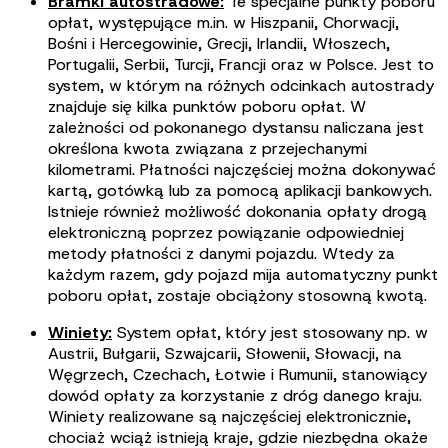
Bramki autostradowe:
Te specjalne punkty poboru
opłat, występujące m.in. w Hiszpanii, Chorwacji,
Bośni i Hercegowinie, Grecji, Irlandii, Włoszech,
Portugalii, Serbii, Turcji, Francji oraz w Polsce. Jest to
system, w którym na różnych odcinkach autostrady
znajduje się kilka punktów poboru opłat. W
zależności od pokonanego dystansu naliczana jest
określona kwota związana z przejechanymi
kilometrami. Płatności najczęściej można dokonywać
kartą, gotówką lub za pomocą aplikacji bankowych.
Istnieje również możliwość dokonania opłaty drogą
elektroniczną poprzez powiązanie odpowiedniej
metody płatności z danymi pojazdu. Wtedy za
każdym razem, gdy pojazd mija automatyczny punkt
poboru opłat, zostaje obciążony stosowną kwotą.
Winiety:
System opłat, który jest stosowany np. w
Austrii, Bułgarii, Szwajcarii, Słowenii, Słowacji, na
Węgrzech, Czechach, Łotwie i Rumunii, stanowiący
dowód opłaty za korzystanie z dróg danego kraju.
Winiety realizowane są najczęściej elektronicznie,
chociaż wciąż istnieją kraje, gdzie niezbędna okaże