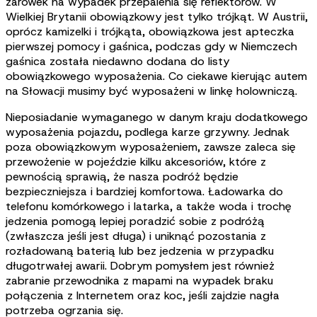
żarówek na wypadek przepalenia się reflektorów. W
Wielkiej Brytanii obowiązkowy jest tylko trójkąt. W Austrii,
oprócz kamizelki i trójkąta, obowiązkowa jest apteczka
pierwszej pomocy i gaśnica, podczas gdy w Niemczech
gaśnica została niedawno dodana do listy
obowiązkowego wyposażenia. Co ciekawe kierując autem
na Słowacji musimy być wyposażeni w linkę holowniczą.
Nieposiadanie wymaganego w danym kraju dodatkowego
wyposażenia pojazdu, podlega karze grzywny. Jednak
poza obowiązkowym wyposażeniem, zawsze zaleca się
przewożenie w pojeździe kilku akcesoriów, które z
pewnością sprawią, że nasza podróż będzie
bezpieczniejsza i bardziej komfortowa. Ładowarka do
telefonu komórkowego i latarka, a także woda i trochę
jedzenia pomogą lepiej poradzić sobie z podróżą
(zwłaszcza jeśli jest długa) i uniknąć pozostania z
rozładowaną baterią lub bez jedzenia w przypadku
długotrwałej awarii. Dobrym pomysłem jest również
zabranie przewodnika z mapami na wypadek braku
połączenia z Internetem oraz koc, jeśli zajdzie nagła
potrzeba ogrzania się.