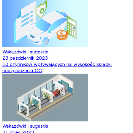
Wskazówki i sugestie
23 październik 2023
10 czynników wpływających na wysokość składki
ubezpieczenia OC
Wskazówki i sugestie
31 lipiec 2023