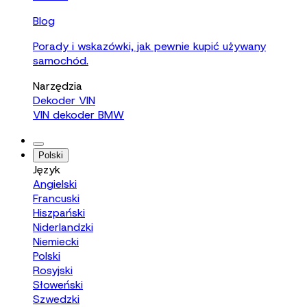
Blog
Porady i wskazówki, jak pewnie kupić używany
samochód.
Narzędzia
Dekoder VIN
VIN dekoder BMW
Polski
Język
Angielski
Francuski
Hiszpański
Niderlandzki
Niemiecki
Polski
Rosyjski
Słoweński
Szwedzki