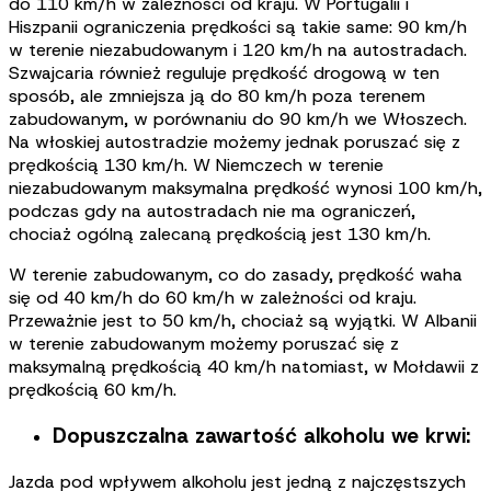
do 110 km/h w zależności od kraju. W Portugalii i
Hiszpanii ograniczenia prędkości są takie same: 90 km/h
w terenie niezabudowanym i 120 km/h na autostradach.
Szwajcaria również reguluje prędkość drogową w ten
sposób, ale zmniejsza ją do 80 km/h poza terenem
zabudowanym, w porównaniu do 90 km/h we Włoszech.
Na włoskiej autostradzie możemy jednak poruszać się z
prędkością 130 km/h. W Niemczech w terenie
niezabudowanym maksymalna prędkość wynosi 100 km/h,
podczas gdy na autostradach nie ma ograniczeń,
chociaż ogólną zalecaną prędkością jest 130 km/h.
W terenie zabudowanym, co do zasady, prędkość waha
się od 40 km/h do 60 km/h w zależności od kraju.
Przeważnie jest to 50 km/h, chociaż są wyjątki. W Albanii
w terenie zabudowanym możemy poruszać się z
maksymalną prędkością 40 km/h natomiast, w Mołdawii z
prędkością 60 km/h.
Dopuszczalna zawartość alkoholu we krwi:
Jazda pod wpływem alkoholu jest jedną z najczęstszych