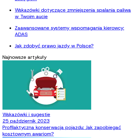
Wskazówki dotyczące zmniejszenia spalania paliwa
w Twoim aucie
Zaawansowane systemy wspomagania kierowcy:
ADAS
Jak zdobyć prawo jazdy w Polsce?
Najnowsze artykuły
Wskazówki i sugestie
25 październik 2023
Profilaktyczna konserwacja pojazdu: Jak zapobiegać
kosztownym awariom?