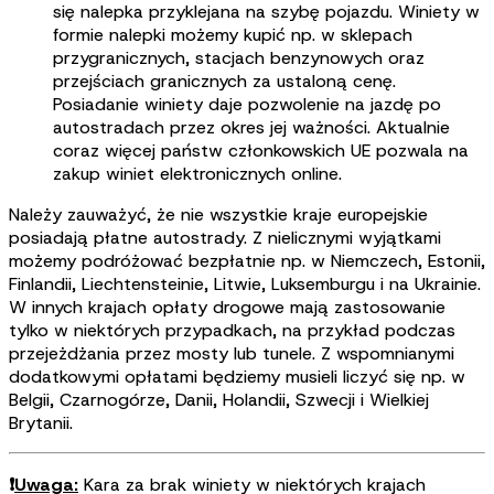
się nalepka przyklejana na szybę pojazdu. Winiety w
formie nalepki możemy kupić np. w sklepach
przygranicznych, stacjach benzynowych oraz
przejściach granicznych za ustaloną cenę.
Posiadanie winiety daje pozwolenie na jazdę po
autostradach przez okres jej ważności. Aktualnie
coraz więcej państw członkowskich UE pozwala na
zakup winiet elektronicznych online.
Należy zauważyć, że nie wszystkie kraje europejskie
posiadają płatne autostrady. Z nielicznymi wyjątkami
możemy podróżować bezpłatnie np. w Niemczech, Estonii,
Finlandii, Liechtensteinie, Litwie, Luksemburgu i na Ukrainie.
W innych krajach opłaty drogowe mają zastosowanie
tylko w niektórych przypadkach, na przykład podczas
przejeżdżania przez mosty lub tunele. Z wspomnianymi
dodatkowymi opłatami będziemy musieli liczyć się np. w
Belgii, Czarnogórze, Danii, Holandii, Szwecji i Wielkiej
Brytanii.
❗
Uwaga:
Kara za brak winiety w niektórych krajach