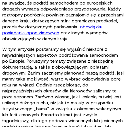
na uwadze, że podróż samochodem po europejskich
drogach wymaga odpowiedniego przygotowania. Każdy
roztropny podróżnik powinien zaznajomić się z przepisami
danego kraju, dotyczących m.in.: ograniczeń prędkości,
przepisów dotyczących parkowania,
obowiązku
posiadania opon zimowych
oraz innych wymogów
obowiązujących w danym kraju.
W tym artykule postaramy się wyjaśnić niektóre z
najważniejszych aspektów podróżowania samochodem
po Europie. Poruszymy tematy związane z niezbędną
dokumentacją, a także z obowiązującymi opłatami
drogowymi. Zanim zaczniemy planować naszą podróż, jeśli
mamy taką możliwość, warto wybrać odpowiednią porę
roku na wyjazd. Ogólnie rzecz biorąc, do
najprzyjaźniejszych okresów dla kierowców zaliczmy te
poza sezonem. Zarówno wiosną, jak i jesienią łatwiej jest
uniknąć dużego ruchu, niż jak to ma się w przypadku
turystycznego „bumu” w związku z okresem wakacyjnym
lub ferii zimowych. Ponadto klimat jest zwykle
łagodniejszy, dlatego podczas wiosennych lub jesiennych
podróży najczęściej możemy uniknąć fal upałów, lub