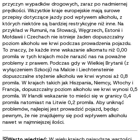
przyczyn wypadków drogowych, zaraz po nadmiernej
prędkości. Wszystkie kraje europejskie mają surowe
przepisy dotyczące jazdy pod wpływem alkoholu, z
których niektóre są bardziej restrykcyjne niż inne. Na
przykład w Rumunii, na Słowacji, Węgrzech, Estonii i
Mołdawii i Czechach nie istnieje żaden dopuszczalny
poziom alkoholu we krwi podczas prowadzenia pojazdu.
To znaczy, że każde inne wskazanie alkomatu niż 0,00
promila w tych krajach może narazić nas na poważne
problemy z prawem. Podczas gdy w Wielkiej Brytanii (z
wyłączeniem Szkocji) na Malcie i Liechtensteinie
dopuszczalne stężenie alkoholu we krwi wynosi aż 0,8
promila. W krajach takich jak Hiszpania, Niemcy, Włochy i
Francja, dopuszczalny poziom alkoholu we krwi wynosi 0,5
promila. W Irlandii wskazanie to mieści się w granicy 0,4
promila natomiast na Litwie 0,2 promila. Aby uniknąć
problemów, najlepiej jest prowadzić pojazd, będąc
pewnym, że nie znajdujemy się pod wpływem alkoholu
nawet w najmniejszej ilości.
💡
Warto wiedzieć:
W wielu krajach najwyższe wartości