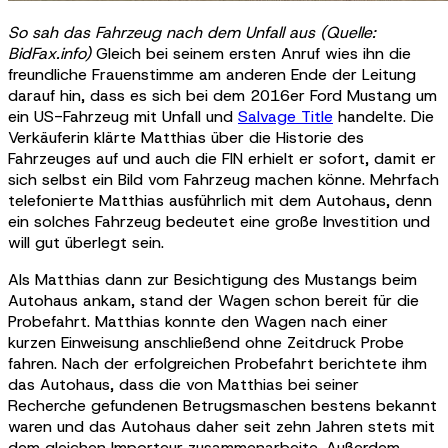
So sah das Fahrzeug nach dem Unfall aus (Quelle:
BidFax.info)
Gleich bei seinem ersten Anruf wies ihn die
freundliche Frauenstimme am anderen Ende der Leitung
darauf hin, dass es sich bei dem 2016er Ford Mustang um
ein US-Fahrzeug mit Unfall und
Salvage Title
handelte. Die
Verkäuferin klärte Matthias über die Historie des
Fahrzeuges auf und auch die FIN erhielt er sofort, damit er
sich selbst ein Bild vom Fahrzeug machen könne. Mehrfach
telefonierte Matthias ausführlich mit dem Autohaus, denn
ein solches Fahrzeug bedeutet eine große Investition und
will gut überlegt sein.
Als Matthias dann zur Besichtigung des Mustangs beim
Autohaus ankam, stand der Wagen schon bereit für die
Probefahrt. Matthias konnte den Wagen nach einer
kurzen Einweisung anschließend ohne Zeitdruck Probe
fahren. Nach der erfolgreichen Probefahrt berichtete ihm
das Autohaus, dass die von Matthias bei seiner
Recherche gefundenen Betrugsmaschen bestens bekannt
waren und das Autohaus daher seit zehn Jahren stets mit
dem gleichen Importeur zusammenarbeite. Außerdem