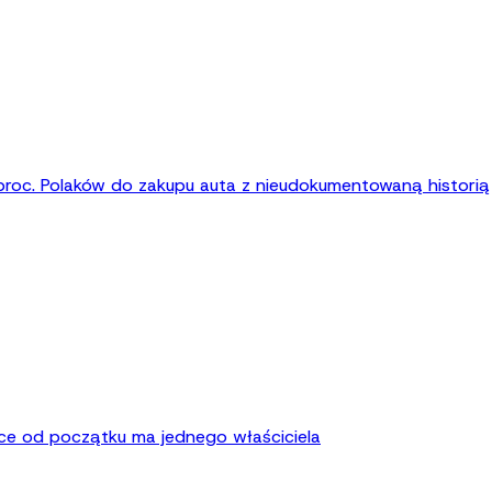
roc. Polaków do zakupu auta z nieudokumentowaną historią
sce od początku ma jednego właściciela