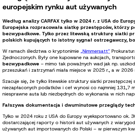
europejskim rynku aut używanych
Według analizy CARFAX tylko w 2024 r. z USA do Europ
Europejska rozpracowała siatkę przestępców, którzy 
bezwypadkowe. Tylko przez litewską strukturę siatki pr
polskich kupujących to istotny sygnał ostrzegawczy, 
W ramach śledztwa o kryptonimie
„Nimmersatt”
Prokuratur
Zjednoczonych. Były one kupowane na aukcjach, transpor
bezwypadkowe
– mimo tak poważnych wad jak np. uszkodz
przeszukań i zatrzymań miała miejsce w 2025 r., a w 2026 r.
Szacuje się, że tylko litewskie struktury siatki przestępcz
niezapłaconych podatków i ceł wynosi co najmniej 131,7 m
niesprawne auta lub niezbędnych do wykonania w nich nap
Fałszywa dokumentacja i dwuminutowe przeglądy tec
Tylko w 2024 roku z USA do Europy wyeksportowano ok. 3
dostarczającej raporty o historii aut używanych z wiaryg
używanych aut importowanych do Polski – w pierwszym kw