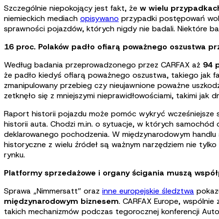
Szczególnie niepokojący jest fakt, że
w wielu przypadkac
niemieckich mediach
opisywano
przypadki postępowań wobe
sprawności pojazdów, których nigdy nie badali. Niektóre 
16 proc. Polaków padło ofiarą poważnego oszustwa pr
Według badania przeprowadzonego przez CARFAX aż
94 p
że padło kiedyś ofiarą poważnego oszustwa, takiego jak 
zmanipulowany przebieg czy nieujawnione poważne uszkodz
zetknęło się z mniejszymi nieprawidłowościami, takimi jak d
Raport historii pojazdu może pomóc wykryć wcześniejsze 
historii auta. Chodzi m.in. o sytuacje, w których samochó
deklarowanego pochodzenia. W międzynarodowym handlu s
historyczne z wielu źródeł są ważnym narzędziem nie tylko 
rynku.
Platformy sprzedażowe i organy ścigania muszą wspó
Sprawa „Nimmersatt” oraz
inne europejskie śledztwa
pokazu
międzynarodowym biznesem
. CARFAX Europe, wspólnie 
takich mechanizmów podczas tegorocznej konferencji Auto