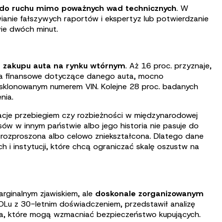
 do ruchu mimo poważnych wad technicznych
. W
ie fałszywych raportów i ekspertyz lub potwierdzanie
wie dwóch minut.
s zakupu auta na rynku wtórnym
. Aż 16 proc. przyznaje,
nia finansowe dotyczące danego auta, mocno
 sklonowanym numerem VIN. Kolejne 28 proc. badanych
nia.
cje przebiegiem czy rozbieżności w międzynarodowej
sów w innym państwie albo jego historia nie pasuje do
zproszona albo celowo zniekształcona. Dlatego dane
h i instytucji, które chcą ograniczać skalę oszustw na
ginalnym zjawiskiem, ale
doskonale zorganizowanym
OLu z 30-letnim doświadczeniem, przedstawił analizę
zia, które mogą wzmacniać bezpieczeństwo kupujących.