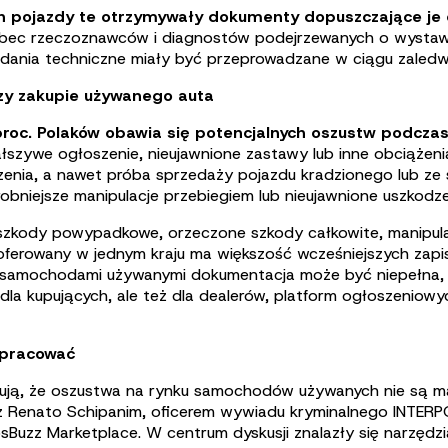
h pojazdy te otrzymywały dokumenty dopuszczające je
c rzeczoznawców i diagnostów podejrzewanych o wystawian
badania techniczne miały być przeprowadzane w ciągu zaled
zy zakupie używanego auta
roc. Polaków obawia się potencjalnych oszustw podcza
fałszywe ogłoszenie, nieujawnione zastawy lub inne obciąże
enia, a nawet próba sprzedaży pojazdu kradzionego lub ze
robniejsze manipulacje przebiegiem lub nieujawnione uszkodze
szkody powypadkowe, orzeczone szkody całkowite, manipula
d oferowany w jednym kraju ma większość wcześniejszych zapi
amochodami używanymi dokumentacja może być niepełna, ro
dla kupujących, ale też dla dealerów, platform ogłoszeniowyc
łpracować
ją, że oszustwa na rynku samochodów używanych nie są mar
z Renato Schipanim, oficerem wywiadu kryminalnego INTERP
sBuzz Marketplace. W centrum dyskusji znalazły się narzęd