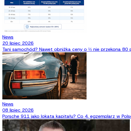
News
20 lipiec 2026
Tani samochód? Nawet obniżka ceny o ⅓ nie przekona 80 p
News
08 lipiec 2026
Porsche 911 jako lokata kapitału? Co 4. egzemplarz w Pol