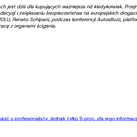
h jest dziś dla kupujących ważniejsza niż kiedykolwiek. Prze
ecyzji i zwiększaniu bezpieczeństwa na europejskich droga
RPOLU, Renato Schipani, podczas konferencji AutosBuzz, p
racę z organami ścigania.
pić u profesjonalisty. Jednak tylko 9 proc. ufa jego informa