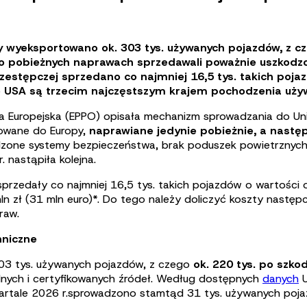
y wyeksportowano ok. 303 tys. używanych pojazdów, z cz
po pobieżnych naprawach sprzedawali poważnie uszkodzo
zestępczej sprzedano co najmniej 16,5 tys. takich pojaz
bo USA są trzecim najczęstszym krajem pochodzenia uży
a Europejska (EPPO) opisała mechanizm sprowadzania do Un
towane do Europy,
naprawiane jedynie pobieżnie, a nastę
one systemy bezpieczeństwa, brak poduszek powietrznych cz
 nastąpiła kolejna.
ej sprzedały co najmniej 16,5 tys. takich pojazdów o wartości
ln zł (31 mln euro)*. Do tego należy doliczyć koszty nast
raw.
hniczne
03 tys. używanych pojazdów, z czego
ok. 220 tys. po szkod
odnych i certyfikowanych źródeł. Według dostępnych
danych
U
artale 2026 r.sprowadzono stamtąd 31 tys. używanych poja