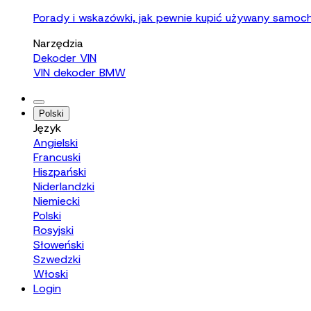
Porady i wskazówki, jak pewnie kupić używany samoc
Narzędzia
Dekoder VIN
VIN dekoder BMW
Polski
Język
Angielski
Francuski
Hiszpański
Niderlandzki
Niemiecki
Polski
Rosyjski
Słoweński
Szwedzki
Włoski
Login