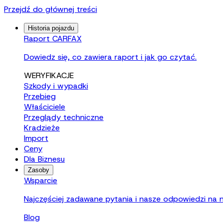
Przejdź do głównej treści
Historia pojazdu
Raport CARFAX
Dowiedz się, co zawiera raport i jak go czytać.
WERYFIKACJE
Szkody i wypadki
Przebieg
Właściciele
Przeglądy techniczne
Kradzieże
Import
Ceny
Dla Biznesu
Zasoby
Wsparcie
Najczęściej zadawane pytania i nasze odpowiedzi na n
Blog