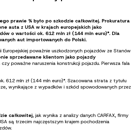
ego prawie ¾ było po szkodzie całkowitej. Prokuratura
ne auta z USA w krajach europejskich jako
dów o wartości ok. 612 mln zł (144 mln euro)*. Dla
wanych aut importowanych do Polski.
ii Europejskiej poważnie uszkodzonych pojazdów ze Stanów
pnie sprzedawane klientom jako pojazdy
y poważne naruszenia konstrukcji pojazdu. Pierwsza fala
 ok. 612 mln zł (144 mln euro)*. Szacowana strata z tytułu
ępcze, wynikające z wypadków i szkód spowodowanych przez
zie całkowitej
, jak wynika z analizy danych CARFAX, firmy
SA są trzecim najczęstszym krajem pochodzenia
zdów.