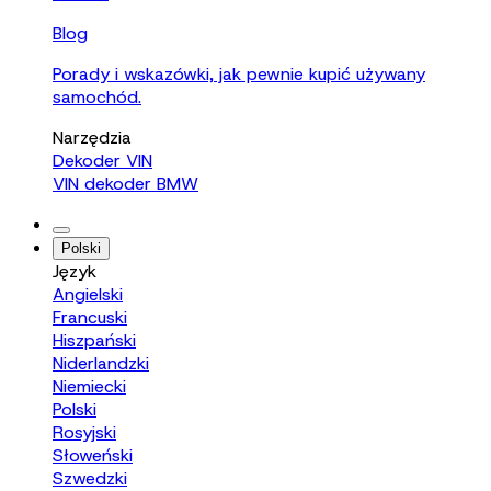
Blog
Porady i wskazówki, jak pewnie kupić używany
samochód.
Narzędzia
Dekoder VIN
VIN dekoder BMW
Polski
Język
Angielski
Francuski
Hiszpański
Niderlandzki
Niemiecki
Polski
Rosyjski
Słoweński
Szwedzki