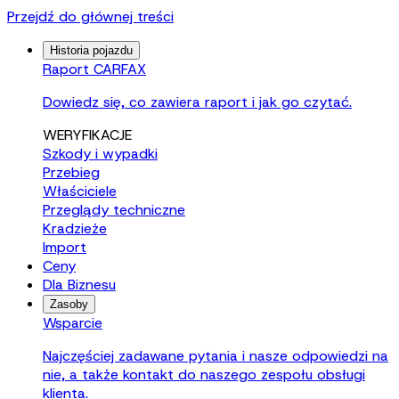
Przejdź do głównej treści
Historia pojazdu
Raport CARFAX
Dowiedz się, co zawiera raport i jak go czytać.
WERYFIKACJE
Szkody i wypadki
Przebieg
Właściciele
Przeglądy techniczne
Kradzieże
Import
Ceny
Dla Biznesu
Zasoby
Wsparcie
Najczęściej zadawane pytania i nasze odpowiedzi na
nie, a także kontakt do naszego zespołu obsługi
klienta.