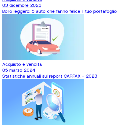
03 dicembre 2025
Bollo leggero: 5 auto che fanno felice il tuo portafoglio
Acquisto e vendita
05 marzo 2024
Statistiche annuali sul report CARFAX - 2023