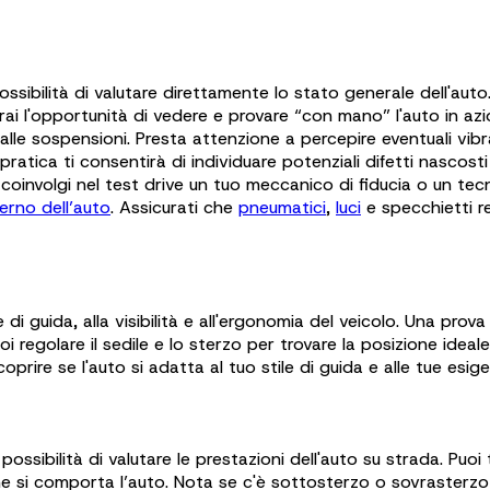
ossibilità di valutare direttamente lo stato generale dell'auto
rai l'opportunità di vedere e provare “con mano” l'auto in a
o dalle sospensioni. Presta attenzione a percepire eventuali v
tica ti consentirà di individuare potenziali difetti nascost
coinvolgi nel test drive un tuo meccanico di fiducia o un tecn
terno dell’auto
. Assicurati che
pneumatici
,
luci
e specchietti re
 guida, alla visibilità e all'ergonomia del veicolo. Una prova d
 regolare il sedile e lo sterzo per trovare la posizione ideale, v
oprire se l'auto si adatta al tuo stile di guida e alle tue esi
ossibilità di valutare le prestazioni dell'auto su strada. Puoi 
come si comporta l’auto. Nota se c'è sottosterzo o sovrasterz