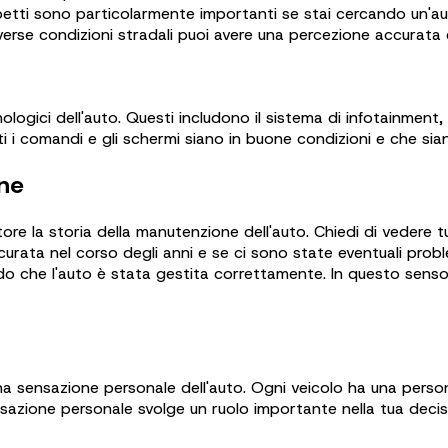
petti sono particolarmente importanti se stai cercando un'a
verse condizioni stradali puoi avere una percezione accurata d
cnologici dell'auto. Questi includono il sistema di infotainment
ti i comandi e gli schermi siano in buone condizioni e che sian
one
re la storia della manutenzione dell'auto. Chiedi di vedere tutt
curata nel corso degli anni e se ci sono state eventuali prob
o che l'auto è stata gestita correttamente. In questo senso,
a sensazione personale dell'auto. Ogni veicolo ha una personal
sensazione personale svolge un ruolo importante nella tua decis