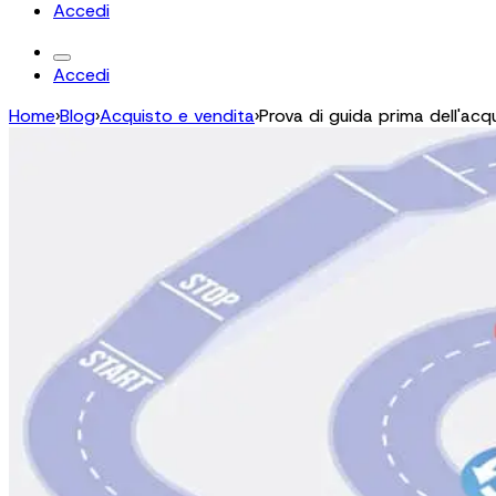
Accedi
Accedi
Home
›
Blog
›
Acquisto e vendita
›
Prova di guida prima dell'acq