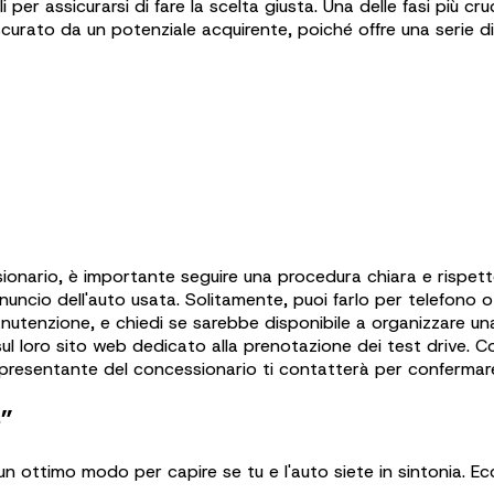
per assicurarsi di fare la scelta giusta. Una delle fasi più cru
urato da un potenziale acquirente, poiché offre una serie d
onario, è importante seguire una procedura chiara e rispett
nuncio dell'auto usata. Solitamente, puoi farlo per telefono o t
anutenzione, e chiedi se sarebbe disponibile a organizzare un
l loro sito web dedicato alla prenotazione dei test drive. Co
ppresentante del concessionario ti contatterà per confermare 
e”
n ottimo modo per capire se tu e l'auto siete in sintonia. Ec