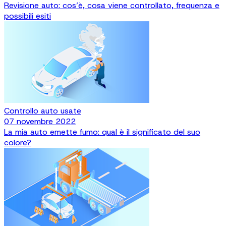
Revisione auto: cos’è, cosa viene controllato, frequenza e
possibili esiti
Controllo auto usate
07 novembre 2022
La mia auto emette fumo: qual è il significato del suo
colore?