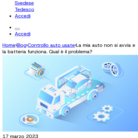
Svedese
Tedesco
Accedi
Accedi
Home
›
Blog
›
Controllo auto usate
›
La mia auto non si avvia e
la batteria funziona. Qual è il problema?
17 marzo 2023