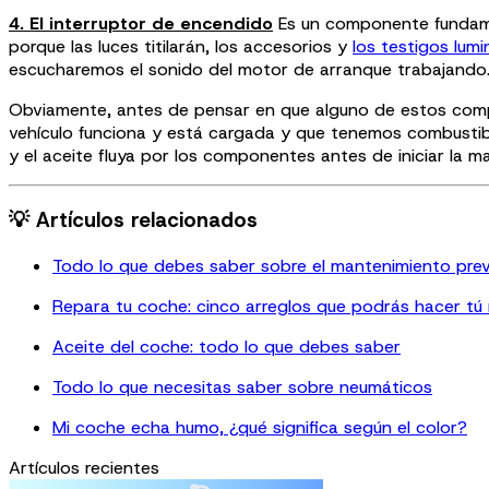
4. El interruptor de encendido
Es un componente fundament
porque las luces titilarán, los accesorios y
los testigos lum
escucharemos el sonido del motor de arranque trabajando. 
Obviamente, antes de pensar en que alguno de estos compo
vehículo funciona y está cargada y que tenemos combustibl
y el aceite fluya por los componentes antes de iniciar la m
💡 Artículos relacionados
Todo lo que debes saber sobre el mantenimiento pre
Repara tu coche: cinco arreglos que podrás hacer tú
Aceite del coche: todo lo que debes saber
Todo lo que necesitas saber sobre neumáticos
Mi coche echa humo, ¿qué significa según el color?
Artículos recientes