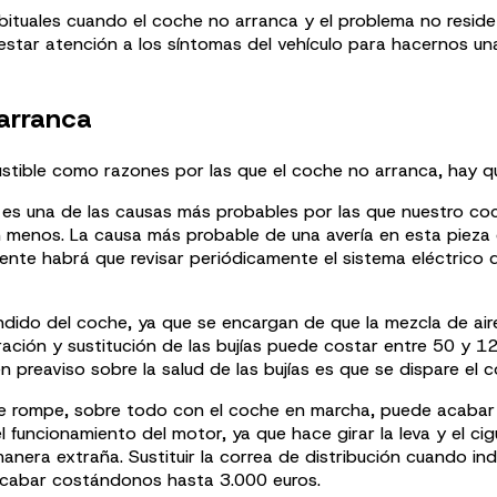
tuales cuando el coche no arranca y el problema no reside 
restar atención a los síntomas del vehículo para hacernos u
 arranca
ustible como razones por las que el coche no arranca, hay q
 es una de las causas más probables por las que nuestro co
enos. La causa más probable de una avería en esta pieza es 
nte habrá que revisar periódicamente el sistema eléctrico d
dido del coche, ya que se encargan de que la mezcla de aire
aración y sustitución de las bujías puede costar entre 50 y 1
 preaviso sobre la salud de las bujías es que se dispare el 
 se rompe, sobre todo con el coche en marcha, puede acabar
el funcionamiento del motor, ya que hace girar la leva y el c
anera extraña. Sustituir la correa de distribución cuando i
acabar costándonos hasta 3.000 euros.