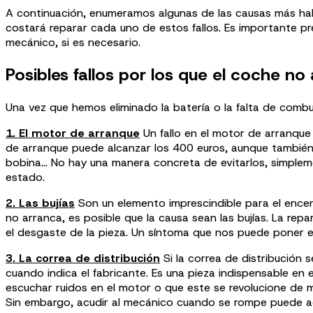
A continuación, enumeramos algunas de las causas más habi
costará reparar cada uno de estos fallos. Es importante p
mecánico, si es necesario.
Posibles fallos por los que el coche no
Una vez que hemos eliminado la batería o la falta de comb
1. El motor de arranque
Un fallo en el motor de arranque
de arranque puede alcanzar los 400 euros, aunque también m
bobina… No hay una manera concreta de evitarlos, simpleme
estado.
2. Las bujías
Son un elemento imprescindible para el encen
no arranca, es posible que la causa sean las bujías. La rep
el desgaste de la pieza. Un síntoma que nos puede poner en
3. La correa de distribución
Si la correa de distribución
cuando indica el fabricante. Es una pieza indispensable en 
escuchar ruidos en el motor o que este se revolucione de m
Sin embargo, acudir al mecánico cuando se rompe puede 