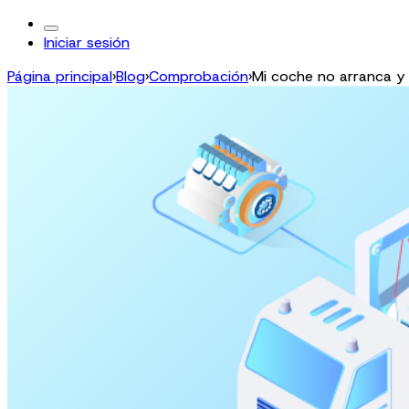
Iniciar sesión
Página principal
›
Blog
›
Comprobación
›
Mi coche no arranca y 